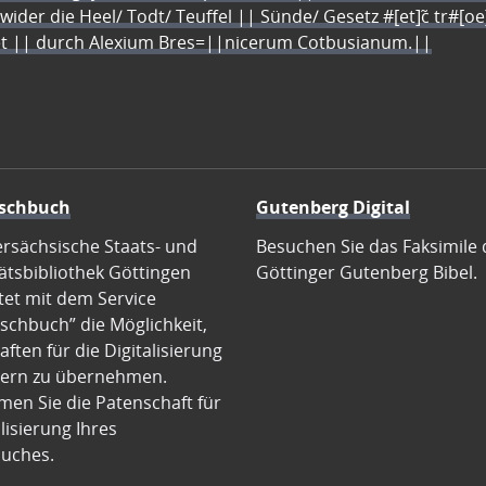
 wider die Heel/ Todt/ Teuffel || Sünde/ Gesetz #[et]c̃ tr#[o
let || durch Alexium Bres=||nicerum Cotbusianum.||
schbuch
Gutenberg Digital
ersächsische Staats- und
Besuchen Sie das Faksimile 
ätsbibliothek Göttingen
Göttinger Gutenberg Bibel.
tet mit dem Service
schbuch” die Möglichkeit,
ften für die Digitalisierung
ern zu übernehmen.
en Sie die Patenschaft für
alisierung Ihres
uches.