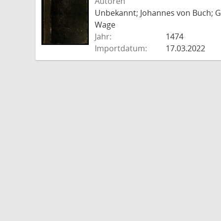
Autoren
Unbekannt; Johannes von Buch; Go
Wage
Jahr:
1474
Importdatum:
17.03.2022