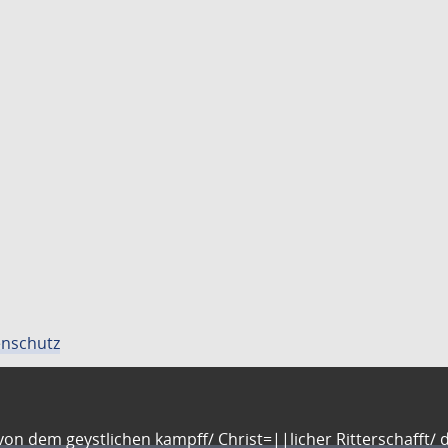
nschutz
n dem geystlichen kampff/ Christ=||licher Ritterschafft/ da