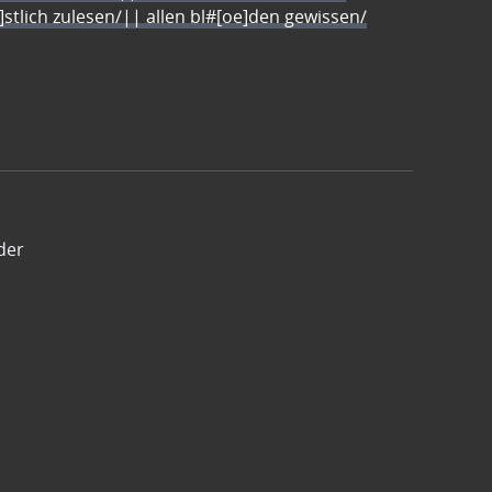
e]stlich zulesen/|| allen bl#[oe]den gewissen/
der