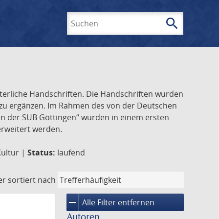
search
Suchen
lterliche Handschriften. Die Handschriften wurden
k zu ergänzen. Im Rahmen des von der Deutschen
ften der SUB Göttingen“ wurden in einem ersten
 erweitert werden.
Kultur |
Status:
laufend
er
sortiert nach
remove
Alle Filter entfernen
Autoren