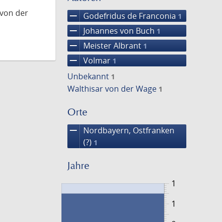
 von der
remove
Godefridus de Franconia
1
remove
Johannes von Buch
1
remove
Meister Albrant
1
remove
Volmar
1
Unbekannt
1
Walthisar von der Wage
1
Orte
remove
Nordbayern, Ostfranken
(?)
1
Jahre
1
1