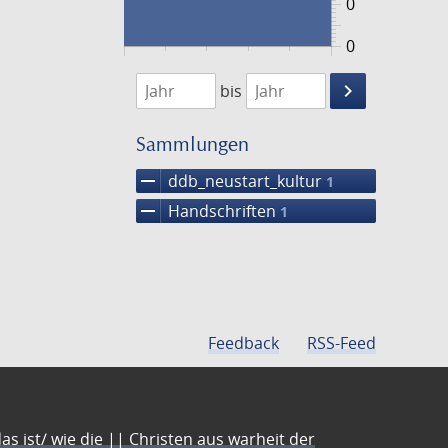
0
0
1474
1475
keyboard_arrow_right
bis
Suche
einschränke
Sammlungen
remove
ddb_neustart_kultur
1
remove
Handschriften
1
Feedback
RSS-Feed
s ist/ wie die || Christen aus warheit der