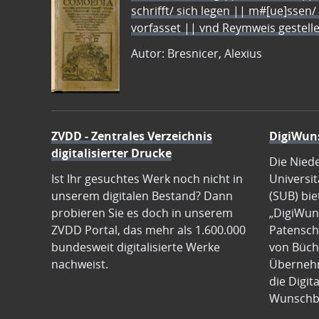
schrifft/ sich legen || m#[ue]ssen/
vorfasset || vnd Reymweis gestel
Autor: Bresnicer, Alexius
ZVDD - Zentrales Verzeichnis
DigiWun
digitalisierter Drucke
Die Nied
Ist Ihr gesuchtes Werk noch nicht in
Universit
unserem digitalen Bestand? Dann
(SUB) bie
probieren Sie es doch in unserem
„DigiWun
ZVDD Portal, das mehr als 1.600.000
Patenscha
bundesweit digitalisierte Werke
von Büch
nachweist.
Übernehm
die Digit
Wunschb