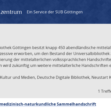
gszentrum
Ein Service der SUB Göttingen
liothek Göttingen besitzt knapp 450 abendländische mittela
ukzessive erworben, um den Bestand der Universalbibliothe
lisierung der mittelalterlichen volkssprachlichen Handschri
ion wird zukünftig um weitere mittelalterliche Handschriften
ultur und Medien, Deutsche Digitale Bibliothek, Neustart 
1 Treff
sch-medizinisch-naturkundliche Sammelhandschrift