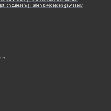
e]stlich zulesen/|| allen bl#[oe]den gewissen/
der