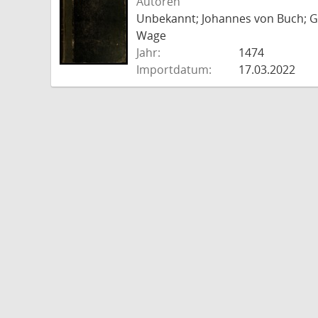
Autoren
Unbekannt; Johannes von Buch; Go
Wage
Jahr:
1474
Importdatum:
17.03.2022