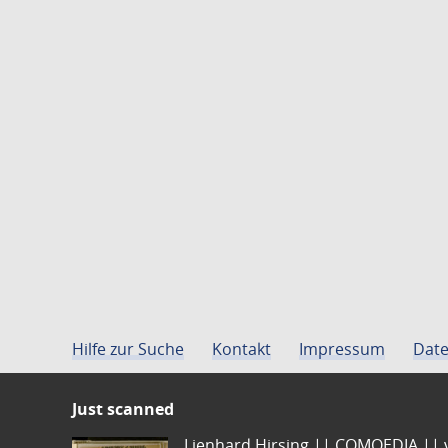
Hilfe zur Suche
Kontakt
Impressum
Date
Just scanned
Lienhard Hirsing.|| COMOEDIA || vo