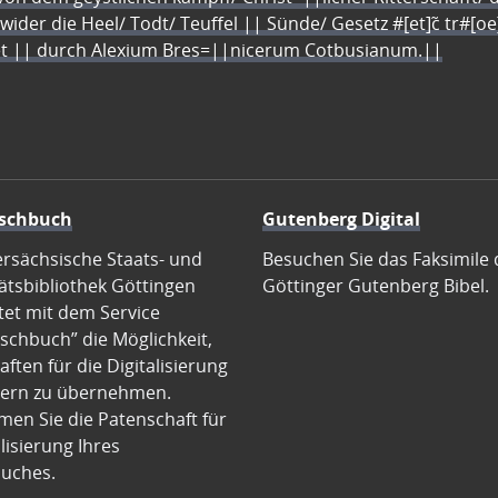
 wider die Heel/ Todt/ Teuffel || Sünde/ Gesetz #[et]c̃ tr#[o
let || durch Alexium Bres=||nicerum Cotbusianum.||
schbuch
Gutenberg Digital
ersächsische Staats- und
Besuchen Sie das Faksimile 
ätsbibliothek Göttingen
Göttinger Gutenberg Bibel.
tet mit dem Service
schbuch” die Möglichkeit,
ften für die Digitalisierung
ern zu übernehmen.
en Sie die Patenschaft für
alisierung Ihres
uches.