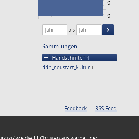
0
0
1474
1475
keyboard_arrow_right
bis
Suche
einschränke
Sammlungen
remove
Handschriften
1
ddb_neustart_kultur
1
Feedback
RSS-Feed
s ist/ wie die || Christen aus warheit der