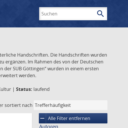
search
Suchen
lterliche Handschriften. Die Handschriften wurden
k zu ergänzen. Im Rahmen des von der Deutschen
ften der SUB Göttingen“ wurden in einem ersten
 erweitert werden.
Kultur |
Status:
laufend
er
sortiert nach
remove
Alle Filter entfernen
Autoren