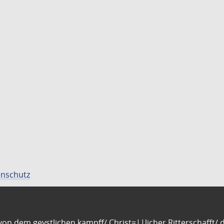
nschutz
n dem geystlichen kampff/ Christ=||licher Ritterschafft/ da