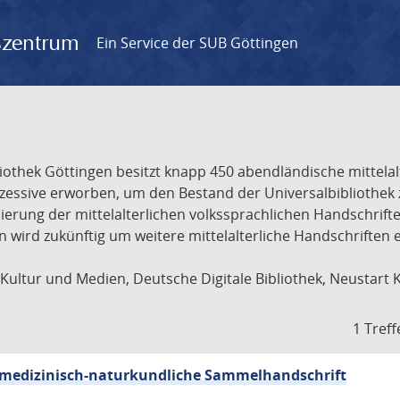
gszentrum
Ein Service der SUB Göttingen
liothek Göttingen besitzt knapp 450 abendländische mittela
ukzessive erworben, um den Bestand der Universalbibliothe
lisierung der mittelalterlichen volkssprachlichen Handschri
ion wird zukünftig um weitere mittelalterliche Handschriften
ultur und Medien, Deutsche Digitale Bibliothek, Neustart 
1 Treff
sch-medizinisch-naturkundliche Sammelhandschrift