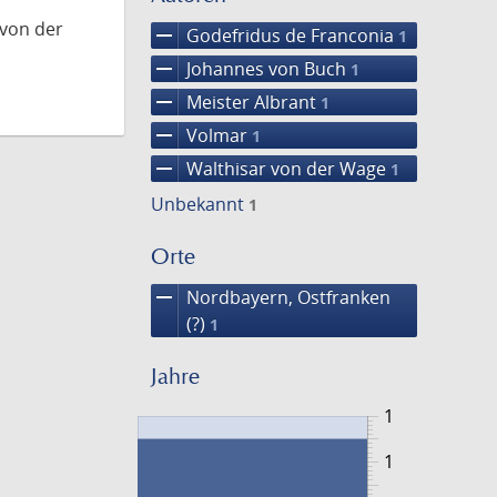
 von der
remove
Godefridus de Franconia
1
remove
Johannes von Buch
1
remove
Meister Albrant
1
remove
Volmar
1
remove
Walthisar von der Wage
1
Unbekannt
1
Orte
remove
Nordbayern, Ostfranken
(?)
1
Jahre
1
1