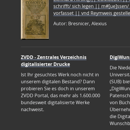
schrifft/ sich legen || m#[ue]ssen/
vorfasset || vnd Reymweis gestel
Autor: Bresnicer, Alexius
ZVDD - Zentrales Verzeichnis
DigiWun
digitalisierter Drucke
Die Nied
Ist Ihr gesuchtes Werk noch nicht in
Universit
unserem digitalen Bestand? Dann
(SUB) bie
probieren Sie es doch in unserem
„DigiWun
ZVDD Portal, das mehr als 1.600.000
Patenscha
bundesweit digitalisierte Werke
von Büch
nachweist.
Übernehm
die Digit
Wunschb