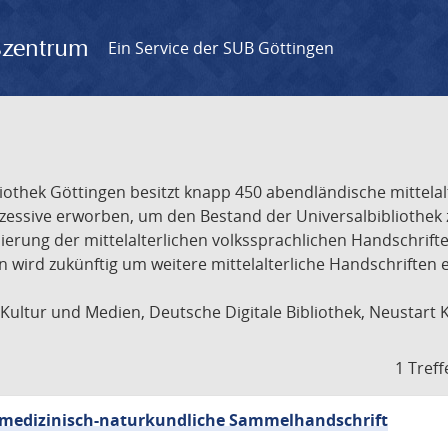
gszentrum
Ein Service der SUB Göttingen
liothek Göttingen besitzt knapp 450 abendländische mittela
ukzessive erworben, um den Bestand der Universalbibliothe
lisierung der mittelalterlichen volkssprachlichen Handschri
ion wird zukünftig um weitere mittelalterliche Handschriften
ultur und Medien, Deutsche Digitale Bibliothek, Neustart 
1 Treff
sch-medizinisch-naturkundliche Sammelhandschrift