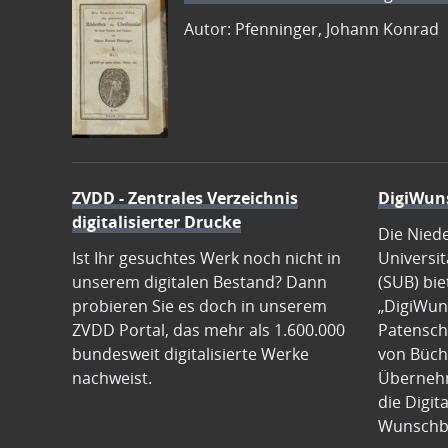
Autor: Pfenninger, Johann Konrad
ZVDD - Zentrales Verzeichnis
DigiWun
digitalisierter Drucke
Die Nied
Ist Ihr gesuchtes Werk noch nicht in
Universit
unserem digitalen Bestand? Dann
(SUB) bie
probieren Sie es doch in unserem
„DigiWun
ZVDD Portal, das mehr als 1.600.000
Patenscha
bundesweit digitalisierte Werke
von Büch
nachweist.
Übernehm
die Digit
Wunschb