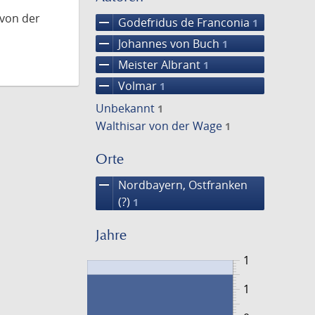
 von der
remove
Godefridus de Franconia
1
remove
Johannes von Buch
1
remove
Meister Albrant
1
remove
Volmar
1
Unbekannt
1
Walthisar von der Wage
1
Orte
remove
Nordbayern, Ostfranken
(?)
1
Jahre
1
1