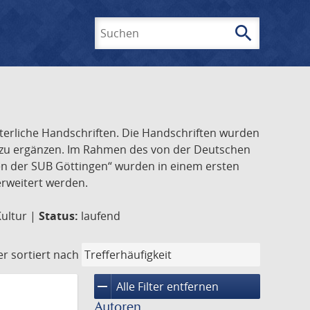
search
Suchen
lterliche Handschriften. Die Handschriften wurden
k zu ergänzen. Im Rahmen des von der Deutschen
ften der SUB Göttingen“ wurden in einem ersten
 erweitert werden.
Kultur |
Status:
laufend
er
sortiert nach
remove
Alle Filter entfernen
Autoren