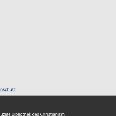
nschutz
üzige Bibliothek des Christianism