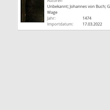
Autoren
Unbekannt; Johannes von Buch; Go
Wage
Jahr:
1474
Importdatum:
17.03.2022