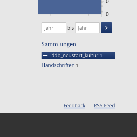
0
0
1474
1475
keyboard_arrow_right
bis
Suche
einschränke
Sammlungen
remove
ddb_neustart_kultur
1
Handschriften
1
Feedback
RSS-Feed