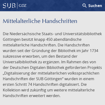
search
Suchen
GDZ
Mittelalterliche Handschriften
Die Niedersächsische Staats- und Universitätsbibliothek
Göttingen besitzt knapp 450 abendländische
mittelalterliche Handschriften. Die Handschriften
wurden seit der Gründung der Bibliothek im Jahr 1734
sukzessive erworben, um den Bestand der
Universalbibliothek zu ergänzen. Im Rahmen des von
der Deutschen Digitalen Bibliothek geförderten Projekts
„Digitalisierung der mittelalterlichen volkssprachlichen
Handschriften der SUB Göttingen“ wurden in einem
ersten Schritt 74 Handschriften digitalisiert. Die
Kollektion wird zukünftig um weitere mittelalterliche
Handschriften erweitert werden.