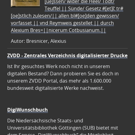
[ue]ssen/ wider die Heel/ Todt/
Teuffel || Sünde/ Gesetz #[et]c̃ tr#
[oe]stlich zulesen/|| allen bl#[oe]den gewissen/
vorfasset || vnd Reymweis gestellet || durch
Alexium Bres=||nicerum Cotbusianum.||
Autor: Bresnicer, Alexius
ZVDD - Zentrales Verzeichnis digitalisierter Drucke
Ist Ihr gesuchtes Werk noch nicht in unserem
digitalen Bestand? Dann probieren Sie es doch in
unserem ZVDD Portal, das mehr als 1.600.000
bundesweit digitalisierte Werke nachweist.
DigiWunschbuch
Die Niedersächsische Staats- und
Universitätsbibliothek Göttingen (SUB) bietet mit