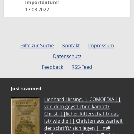
Importdatum:
17.03.2022
Hilfe zur Suche
Kontakt
Impressum
Datenschutz
Feedback
RSS-Feed
Just scanned
Lienhard Hirsing.|| COMOEDIA ||
von dem geystlichen kampff/
Christ=||licher Ritterschafft/ das
ist/ wie die || Christen aus warheit
der schrifft/ sich legen || m#