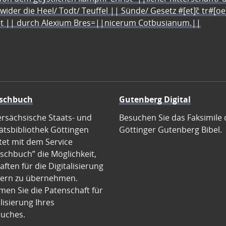
 wider die Heel/ Todt/ Teuffel || Sünde/ Gesetz #[et]c̃ tr#[o
let || durch Alexium Bres=||nicerum Cotbusianum.||
schbuch
Gutenberg Digital
ersächsische Staats- und
Besuchen Sie das Faksimile 
ätsbibliothek Göttingen
Göttinger Gutenberg Bibel.
tet mit dem Service
schbuch” die Möglichkeit,
ften für die Digitalisierung
ern zu übernehmen.
en Sie die Patenschaft für
alisierung Ihres
uches.