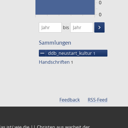
0
0
1474
1475
keyboard_arrow_right
bis
Suche
einschränke
Sammlungen
remove
ddb_neustart_kultur
1
Handschriften
1
Feedback
RSS-Feed
s ist/ wie die || Christen aus warheit der