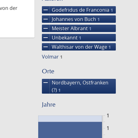
 von der
remove
Godefridus de Franconia
1
remove
Johannes von Buch
1
remove
Meister Albrant
1
remove
Unbekannt
1
remove
Walthisar von der Wage
1
Volmar
1
Orte
remove
Nordbayern, Ostfranken
(?)
1
Jahre
1
1