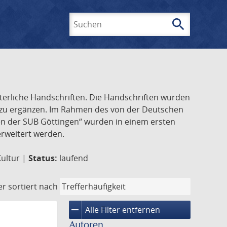
search
Suchen
lterliche Handschriften. Die Handschriften wurden
k zu ergänzen. Im Rahmen des von der Deutschen
ften der SUB Göttingen“ wurden in einem ersten
 erweitert werden.
Kultur |
Status:
laufend
er
sortiert nach
remove
Alle Filter entfernen
Autoren