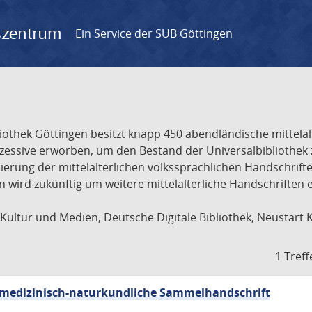
gszentrum
Ein Service der SUB Göttingen
liothek Göttingen besitzt knapp 450 abendländische mittela
ukzessive erworben, um den Bestand der Universalbibliothe
lisierung der mittelalterlichen volkssprachlichen Handschri
ion wird zukünftig um weitere mittelalterliche Handschriften
ultur und Medien, Deutsche Digitale Bibliothek, Neustart 
1 Treff
sch-medizinisch-naturkundliche Sammelhandschrift