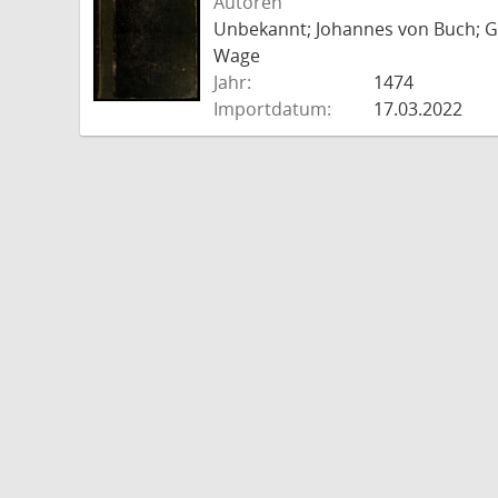
Autoren
Unbekannt; Johannes von Buch; Go
Wage
Jahr:
1474
Importdatum:
17.03.2022