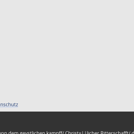
nschutz
n dem geystlichen kampff/ Christ=||licher Ritterschafft/ da