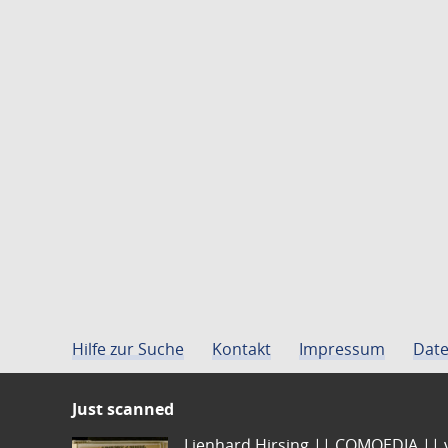
Hilfe zur Suche
Kontakt
Impressum
Date
Just scanned
Lienhard Hirsing.|| COMOEDIA || vo