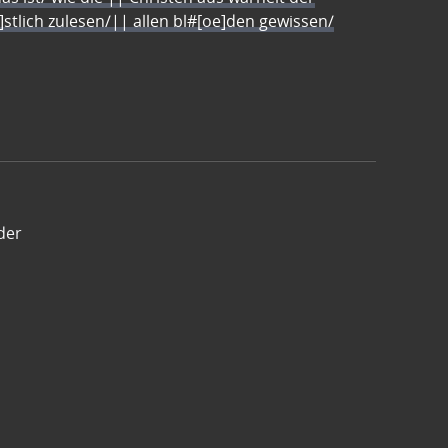
e]stlich zulesen/|| allen bl#[oe]den gewissen/
der