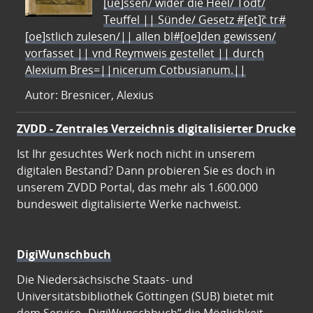
[ue]ssen/ wider die Heel/ Todt/
Teuffel || Sünde/ Gesetz #[et]c̃ tr#
[oe]stlich zulesen/|| allen bl#[oe]den gewissen/
vorfasset || vnd Reymweis gestellet || durch
Alexium Bres=||nicerum Cotbusianum.||
Autor: Bresnicer, Alexius
ZVDD - Zentrales Verzeichnis digitalisierter Drucke
Ist Ihr gesuchtes Werk noch nicht in unserem
digitalen Bestand? Dann probieren Sie es doch in
unserem ZVDD Portal, das mehr als 1.600.000
bundesweit digitalisierte Werke nachweist.
DigiWunschbuch
Die Niedersächsische Staats- und
Universitätsbibliothek Göttingen (SUB) bietet mit