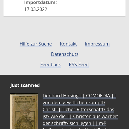
Importdatum:
17.03.2022
Hilfe zur Suche
Kontakt
Impressum
Datenschutz
Feedback
RSS-Feed
Just scanned
Lienhard Hirsing.|| COMOEDIA ||
von dem geystlichen kampff/
Christ=||licher Ritterschafft/ das
ist/ wie die || Christen aus warheit
der schrifft/ sich legen || m#