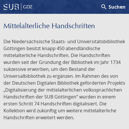
search
Suchen
GDZ
Mittelalterliche Handschriften
Die Niedersächsische Staats- und Universitätsbibliothek
Göttingen besitzt knapp 450 abendländische
mittelalterliche Handschriften. Die Handschriften
wurden seit der Gründung der Bibliothek im Jahr 1734
sukzessive erworben, um den Bestand der
Universalbibliothek zu ergänzen. Im Rahmen des von
der Deutschen Digitalen Bibliothek geförderten Projekts
„Digitalisierung der mittelalterlichen volkssprachlichen
Handschriften der SUB Göttingen“ wurden in einem
ersten Schritt 74 Handschriften digitalisiert. Die
Kollektion wird zukünftig um weitere mittelalterliche
Handschriften erweitert werden.