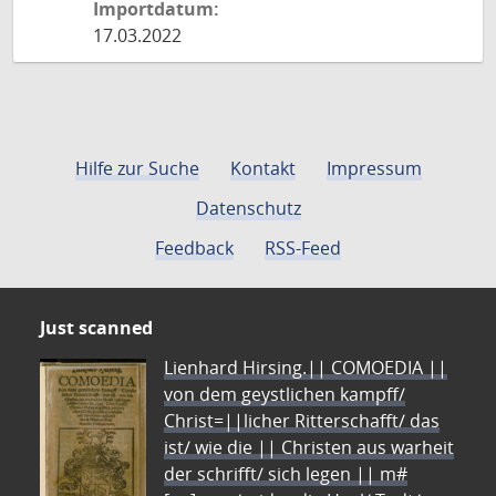
Importdatum:
17.03.2022
Hilfe zur Suche
Kontakt
Impressum
Datenschutz
Feedback
RSS-Feed
Just scanned
Lienhard Hirsing.|| COMOEDIA ||
von dem geystlichen kampff/
Christ=||licher Ritterschafft/ das
ist/ wie die || Christen aus warheit
der schrifft/ sich legen || m#