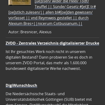
[ue]ssen/ wider die Heel/ Todt/
Teuffel || Sünde/ Gesetz #[et]c̃ tr#
[oe]stlich zulesen/|| allen bl#[oe]den gewissen/
vorfasset || vnd Reymweis gestellet || durch
Alexium Bres=||nicerum Cotbusianum.||
Autor: Bresnicer, Alexius
ZVDD - Zentrales Verzeichnis digitalisierter Drucke
Ist Ihr gesuchtes Werk noch nicht in unserem
digitalen Bestand? Dann probieren Sie es doch in
unserem ZVDD Portal, das mehr als 1.600.000
bundesweit digitalisierte Werke nachweist.
DigiWunschbuch
Die Niedersächsische Staats- und
Universitätsbibliothek Göttingen (SUB) bietet mit