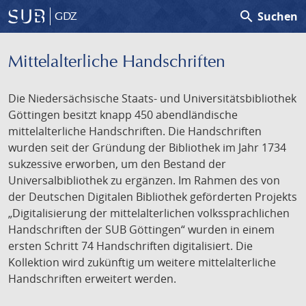
search
Suchen
GDZ
Mittelalterliche Handschriften
Die Niedersächsische Staats- und Universitätsbibliothek
Göttingen besitzt knapp 450 abendländische
mittelalterliche Handschriften. Die Handschriften
wurden seit der Gründung der Bibliothek im Jahr 1734
sukzessive erworben, um den Bestand der
Universalbibliothek zu ergänzen. Im Rahmen des von
der Deutschen Digitalen Bibliothek geförderten Projekts
„Digitalisierung der mittelalterlichen volkssprachlichen
Handschriften der SUB Göttingen“ wurden in einem
ersten Schritt 74 Handschriften digitalisiert. Die
Kollektion wird zukünftig um weitere mittelalterliche
Handschriften erweitert werden.