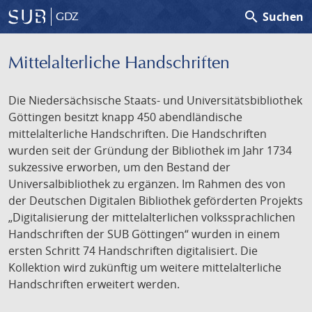
search
Suchen
GDZ
Mittelalterliche Handschriften
Die Niedersächsische Staats- und Universitätsbibliothek
Göttingen besitzt knapp 450 abendländische
mittelalterliche Handschriften. Die Handschriften
wurden seit der Gründung der Bibliothek im Jahr 1734
sukzessive erworben, um den Bestand der
Universalbibliothek zu ergänzen. Im Rahmen des von
der Deutschen Digitalen Bibliothek geförderten Projekts
„Digitalisierung der mittelalterlichen volkssprachlichen
Handschriften der SUB Göttingen“ wurden in einem
ersten Schritt 74 Handschriften digitalisiert. Die
Kollektion wird zukünftig um weitere mittelalterliche
Handschriften erweitert werden.