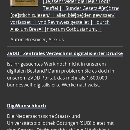
[ue]ssen/ wider die Heel/ Todt/
Teuffel || Sünde/ Gesetz #[et]c̃ tr#
[oe]stlich zulesen/|| allen bl#[oe]den gewissen/
vorfasset || vnd Reymweis gestellet || durch
Alexium Bres=||nicerum Cotbusianum.||
Autor: Bresnicer, Alexius
ZVDD - Zentrales Verzeichnis digitalisierter Drucke
Ist Ihr gesuchtes Werk noch nicht in unserem
digitalen Bestand? Dann probieren Sie es doch in
unserem ZVDD Portal, das mehr als 1.600.000
bundesweit digitalisierte Werke nachweist.
DigiWunschbuch
Die Niedersächsische Staats- und
Universitätsbibliothek Göttingen (SUB) bietet mit