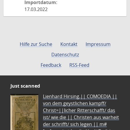
Importdatum:
17.03.2022
Hilfe zur Suche
Kontakt
Impressum
Datenschutz
Feedback
RSS-Feed
Just scanned
Lienhard Hirsing.|| COMOEDIA ||
von dem geystlichen kampff/
Christ=||licher Ritterschafft/ das
ist/ wie die || Christen aus warheit
der schrifft/ sich legen || m#