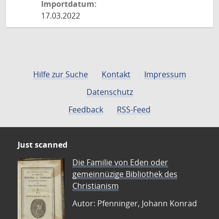
Importdatum:
17.03.2022
Hilfe zur Suche
Kontakt
Impressum
Datenschutz
Feedback
RSS-Feed
Just scanned
Die Familie von Eden oder
gemeinnüzige Bibliothek des
Christianism
Autor: Pfenninger, Johann Konrad