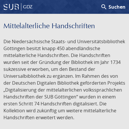
search
Suchen
GDZ
Mittelalterliche Handschriften
Die Niedersächsische Staats- und Universitätsbibliothek
Göttingen besitzt knapp 450 abendländische
mittelalterliche Handschriften. Die Handschriften
wurden seit der Gründung der Bibliothek im Jahr 1734
sukzessive erworben, um den Bestand der
Universalbibliothek zu ergänzen. Im Rahmen des von
der Deutschen Digitalen Bibliothek geförderten Projekts
„Digitalisierung der mittelalterlichen volkssprachlichen
Handschriften der SUB Göttingen“ wurden in einem
ersten Schritt 74 Handschriften digitalisiert. Die
Kollektion wird zukünftig um weitere mittelalterliche
Handschriften erweitert werden.