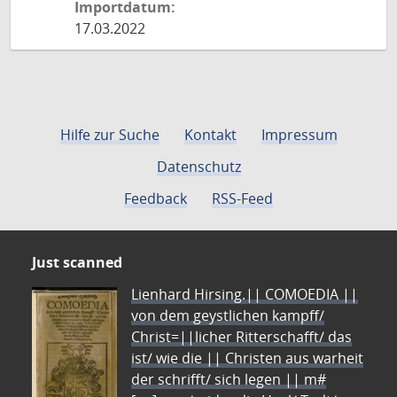
Importdatum:
17.03.2022
Hilfe zur Suche
Kontakt
Impressum
Datenschutz
Feedback
RSS-Feed
Just scanned
Lienhard Hirsing.|| COMOEDIA ||
von dem geystlichen kampff/
Christ=||licher Ritterschafft/ das
ist/ wie die || Christen aus warheit
der schrifft/ sich legen || m#