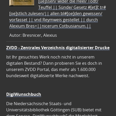
[ue]ssen/ wider die Heel/ Todt/
Teuffel || Sünde/ Gesetz #[et]c̃ tr#
[oe]stlich zulesen/|| allen bl#[oe]den gewissen/
vorfasset || vnd Reymweis gestellet || durch
Alexium Bres=||nicerum Cotbusianum.||
Autor: Bresnicer, Alexius
ZVDD - Zentrales Verzeichnis digitalisierter Drucke
Ist Ihr gesuchtes Werk noch nicht in unserem
digitalen Bestand? Dann probieren Sie es doch in
unserem ZVDD Portal, das mehr als 1.600.000
bundesweit digitalisierte Werke nachweist.
DigiWunschbuch
Die Niedersächsische Staats- und
Universitätsbibliothek Göttingen (SUB) bietet mit