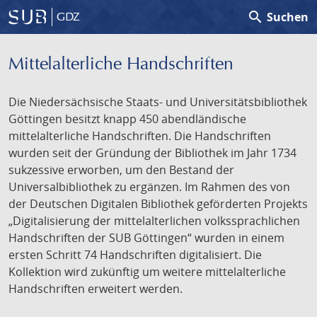
search
Suchen
GDZ
Mittelalterliche Handschriften
Die Niedersächsische Staats- und Universitätsbibliothek
Göttingen besitzt knapp 450 abendländische
mittelalterliche Handschriften. Die Handschriften
wurden seit der Gründung der Bibliothek im Jahr 1734
sukzessive erworben, um den Bestand der
Universalbibliothek zu ergänzen. Im Rahmen des von
der Deutschen Digitalen Bibliothek geförderten Projekts
„Digitalisierung der mittelalterlichen volkssprachlichen
Handschriften der SUB Göttingen“ wurden in einem
ersten Schritt 74 Handschriften digitalisiert. Die
Kollektion wird zukünftig um weitere mittelalterliche
Handschriften erweitert werden.