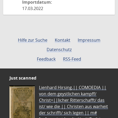
Importdatum:
17.03.2022
Hilfe zur Suche
Kontakt
Impressum
Datenschutz
Feedback
RSS-Feed
Just scanned
Lienhard Hirsing.|| COMOEDIA ||
von dem geystlichen kampff/
Christ=||licher Ritterschafft/ das
ist/ wie die || Christen aus warheit
der schrifft/ sich legen || m#