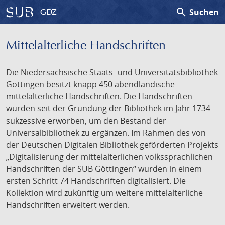
search
Suchen
GDZ
Mittelalterliche Handschriften
Die Niedersächsische Staats- und Universitätsbibliothek
Göttingen besitzt knapp 450 abendländische
mittelalterliche Handschriften. Die Handschriften
wurden seit der Gründung der Bibliothek im Jahr 1734
sukzessive erworben, um den Bestand der
Universalbibliothek zu ergänzen. Im Rahmen des von
der Deutschen Digitalen Bibliothek geförderten Projekts
„Digitalisierung der mittelalterlichen volkssprachlichen
Handschriften der SUB Göttingen“ wurden in einem
ersten Schritt 74 Handschriften digitalisiert. Die
Kollektion wird zukünftig um weitere mittelalterliche
Handschriften erweitert werden.