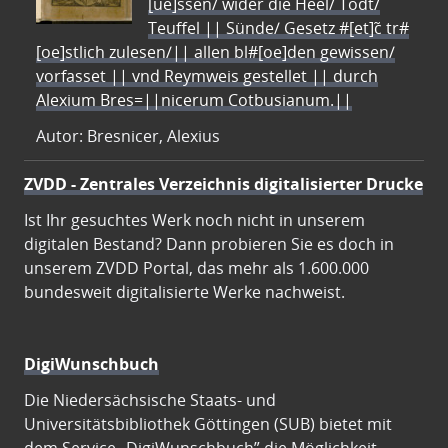
[ue]ssen/ wider die Heel/ Todt/
Teuffel || Sünde/ Gesetz #[et]c̃ tr#
[oe]stlich zulesen/|| allen bl#[oe]den gewissen/
vorfasset || vnd Reymweis gestellet || durch
Alexium Bres=||nicerum Cotbusianum.||
Autor: Bresnicer, Alexius
ZVDD - Zentrales Verzeichnis digitalisierter Drucke
Ist Ihr gesuchtes Werk noch nicht in unserem
digitalen Bestand? Dann probieren Sie es doch in
unserem ZVDD Portal, das mehr als 1.600.000
bundesweit digitalisierte Werke nachweist.
DigiWunschbuch
Die Niedersächsische Staats- und
Universitätsbibliothek Göttingen (SUB) bietet mit