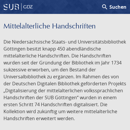
search
Suchen
GDZ
Mittelalterliche Handschriften
Die Niedersächsische Staats- und Universitätsbibliothek
Göttingen besitzt knapp 450 abendländische
mittelalterliche Handschriften. Die Handschriften
wurden seit der Gründung der Bibliothek im Jahr 1734
sukzessive erworben, um den Bestand der
Universalbibliothek zu ergänzen. Im Rahmen des von
der Deutschen Digitalen Bibliothek geförderten Projekts
„Digitalisierung der mittelalterlichen volkssprachlichen
Handschriften der SUB Göttingen“ wurden in einem
ersten Schritt 74 Handschriften digitalisiert. Die
Kollektion wird zukünftig um weitere mittelalterliche
Handschriften erweitert werden.