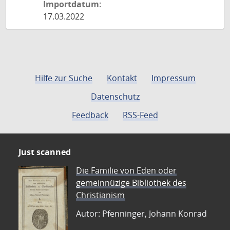
Importdatum:
17.03.2022
Hilfe zur Suche
Kontakt
Impressum
Datenschutz
Feedback
RSS-Feed
Just scanned
Die Familie von Eden oder
gemeinnüzige Bibliothek des
Christianism
Autor: Pfenninger, Johann Konrad