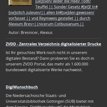
[ue]ssen/ wider die Heel/ Todt/
Teuffel || Sünde/ Gesetz #[et]c̃ tr#
[oe]stlich zulesen/|| allen bl#[oe]den gewissen/
vorfasset || vnd Reymweis gestellet || durch
Alexium Bres=||nicerum Cotbusianum.||
Autor: Bresnicer, Alexius
ZVDD - Zentrales Verzeichnis digitalisierter Drucke
Ist Ihr gesuchtes Werk noch nicht in unserem
digitalen Bestand? Dann probieren Sie es doch in
unserem ZVDD Portal, das mehr als 1.600.000
bundesweit digitalisierte Werke nachweist.
DigiWunschbuch
Die Niedersächsische Staats- und
Universitätsbibliothek Göttingen (SUB) bietet mit