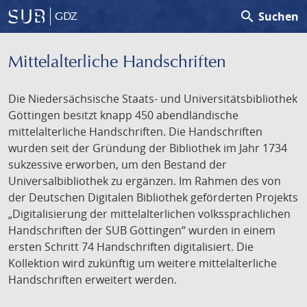
search
Suchen
GDZ
Mittelalterliche Handschriften
Die Niedersächsische Staats- und Universitätsbibliothek
Göttingen besitzt knapp 450 abendländische
mittelalterliche Handschriften. Die Handschriften
wurden seit der Gründung der Bibliothek im Jahr 1734
sukzessive erworben, um den Bestand der
Universalbibliothek zu ergänzen. Im Rahmen des von
der Deutschen Digitalen Bibliothek geförderten Projekts
„Digitalisierung der mittelalterlichen volkssprachlichen
Handschriften der SUB Göttingen“ wurden in einem
ersten Schritt 74 Handschriften digitalisiert. Die
Kollektion wird zukünftig um weitere mittelalterliche
Handschriften erweitert werden.