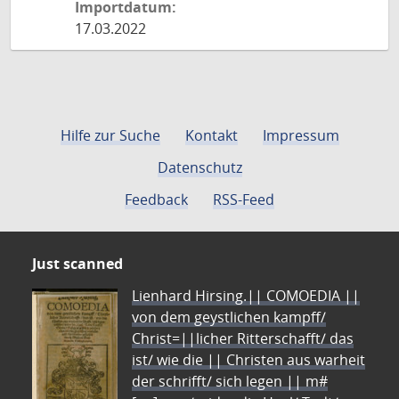
Importdatum:
17.03.2022
Hilfe zur Suche
Kontakt
Impressum
Datenschutz
Feedback
RSS-Feed
Just scanned
Lienhard Hirsing.|| COMOEDIA ||
von dem geystlichen kampff/
Christ=||licher Ritterschafft/ das
ist/ wie die || Christen aus warheit
der schrifft/ sich legen || m#