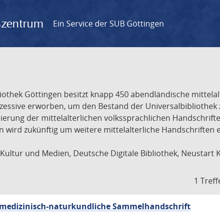
gszentrum
Ein Service der SUB Göttingen
liothek Göttingen besitzt knapp 450 abendländische mittela
ukzessive erworben, um den Bestand der Universalbibliothe
lisierung der mittelalterlichen volkssprachlichen Handschri
ion wird zukünftig um weitere mittelalterliche Handschriften
ultur und Medien, Deutsche Digitale Bibliothek, Neustart 
1 Treff
sch-medizinisch-naturkundliche Sammelhandschrift