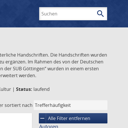
search
Suchen
lterliche Handschriften. Die Handschriften wurden
k zu ergänzen. Im Rahmen des von der Deutschen
ften der SUB Göttingen“ wurden in einem ersten
 erweitert werden.
Kultur |
Status:
laufend
er
sortiert nach
remove
Alle Filter entfernen
Autoren