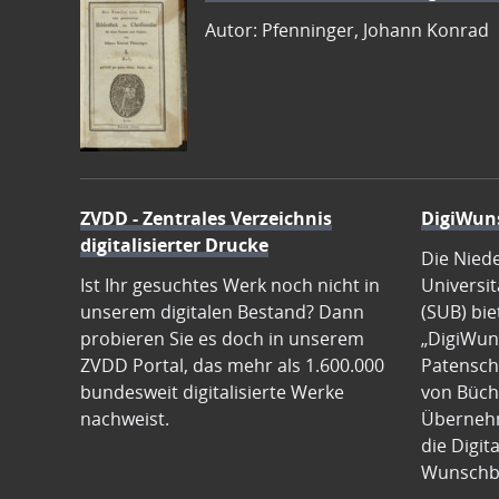
Autor: Pfenninger, Johann Konrad
ZVDD - Zentrales Verzeichnis
DigiWun
digitalisierter Drucke
Die Nied
Ist Ihr gesuchtes Werk noch nicht in
Universit
unserem digitalen Bestand? Dann
(SUB) bie
probieren Sie es doch in unserem
„DigiWun
ZVDD Portal, das mehr als 1.600.000
Patenscha
bundesweit digitalisierte Werke
von Büch
nachweist.
Übernehm
die Digit
Wunschb