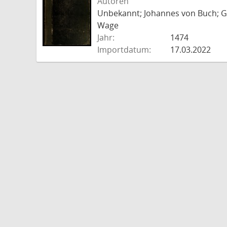
Autoren
Unbekannt; Johannes von Buch; Go
Wage
Jahr:
1474
Importdatum:
17.03.2022