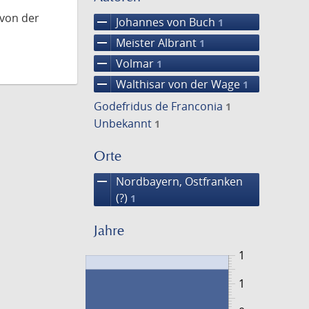
 von der
remove
Johannes von Buch
1
remove
Meister Albrant
1
remove
Volmar
1
remove
Walthisar von der Wage
1
Godefridus de Franconia
1
Unbekannt
1
Orte
remove
Nordbayern, Ostfranken
(?)
1
Jahre
1
1