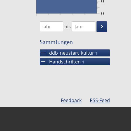
0
0
1474
1475
keyboard_arrow_right
bis
Suche
einschränke
Sammlungen
remove
ddb_neustart_kultur
1
remove
Handschriften
1
Feedback
RSS-Feed