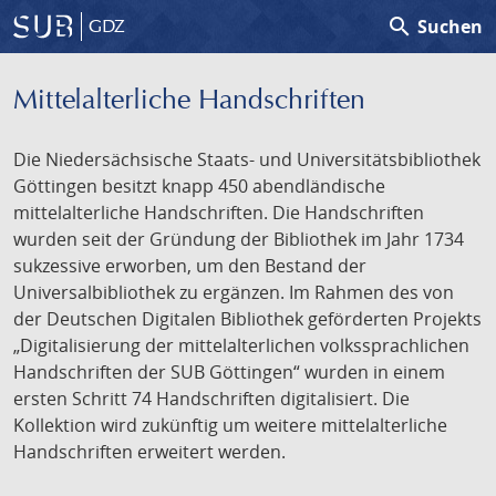
search
Suchen
GDZ
Mittelalterliche Handschriften
Die Niedersächsische Staats- und Universitätsbibliothek
Göttingen besitzt knapp 450 abendländische
mittelalterliche Handschriften. Die Handschriften
wurden seit der Gründung der Bibliothek im Jahr 1734
sukzessive erworben, um den Bestand der
Universalbibliothek zu ergänzen. Im Rahmen des von
der Deutschen Digitalen Bibliothek geförderten Projekts
„Digitalisierung der mittelalterlichen volkssprachlichen
Handschriften der SUB Göttingen“ wurden in einem
ersten Schritt 74 Handschriften digitalisiert. Die
Kollektion wird zukünftig um weitere mittelalterliche
Handschriften erweitert werden.