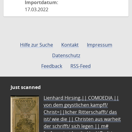
Importdatum:
17.03.2022
Hilfe zur Suche
Kontakt
Impressum
Datenschutz
Feedback
RSS-Feed
Just scanned
Lienhard Hirsing.|| COMOEDIA ||
von dem geystlichen kampff/
Christ=||licher Ritterschafft/ das
ist/ wie die || Christen aus warheit
der schrifft/ sich legen || m#