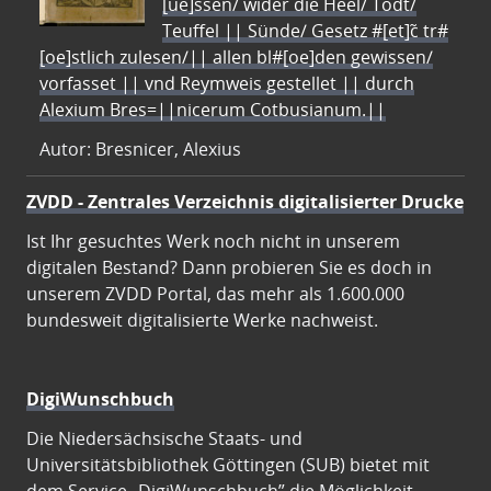
[ue]ssen/ wider die Heel/ Todt/
Teuffel || Sünde/ Gesetz #[et]c̃ tr#
[oe]stlich zulesen/|| allen bl#[oe]den gewissen/
vorfasset || vnd Reymweis gestellet || durch
Alexium Bres=||nicerum Cotbusianum.||
Autor: Bresnicer, Alexius
ZVDD - Zentrales Verzeichnis digitalisierter Drucke
Ist Ihr gesuchtes Werk noch nicht in unserem
digitalen Bestand? Dann probieren Sie es doch in
unserem ZVDD Portal, das mehr als 1.600.000
bundesweit digitalisierte Werke nachweist.
DigiWunschbuch
Die Niedersächsische Staats- und
Universitätsbibliothek Göttingen (SUB) bietet mit