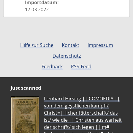
Importdatum:
17.03.2022
Hilfe zur Suche
Kontakt
Impressum
Datenschutz
Feedback
RSS-Feed
Just scanned
Lienhard Hirsing.|| COMOEDIA ||
von dem geystlichen kampff/
Christ=||licher Ritterschafft/ das
ist/ wie die || Christen aus warheit
der schrifft/ sich legen || m#