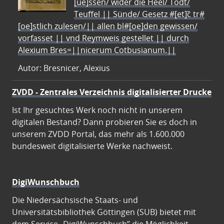
[ue]ssen/ wider die Heel/ Todt/
Teuffel || Sünde/ Gesetz #[et]c̃ tr#
[oe]stlich zulesen/|| allen bl#[oe]den gewissen/
vorfasset || vnd Reymweis gestellet || durch
Alexium Bres=||nicerum Cotbusianum.||
Autor: Bresnicer, Alexius
ZVDD - Zentrales Verzeichnis digitalisierter Drucke
Ist Ihr gesuchtes Werk noch nicht in unserem
digitalen Bestand? Dann probieren Sie es doch in
unserem ZVDD Portal, das mehr als 1.600.000
bundesweit digitalisierte Werke nachweist.
DigiWunschbuch
Die Niedersächsische Staats- und
Universitätsbibliothek Göttingen (SUB) bietet mit