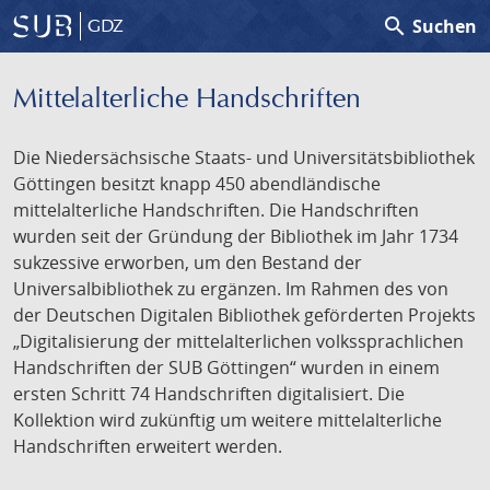
search
Suchen
GDZ
Mittelalterliche Handschriften
Die Niedersächsische Staats- und Universitätsbibliothek
Göttingen besitzt knapp 450 abendländische
mittelalterliche Handschriften. Die Handschriften
wurden seit der Gründung der Bibliothek im Jahr 1734
sukzessive erworben, um den Bestand der
Universalbibliothek zu ergänzen. Im Rahmen des von
der Deutschen Digitalen Bibliothek geförderten Projekts
„Digitalisierung der mittelalterlichen volkssprachlichen
Handschriften der SUB Göttingen“ wurden in einem
ersten Schritt 74 Handschriften digitalisiert. Die
Kollektion wird zukünftig um weitere mittelalterliche
Handschriften erweitert werden.