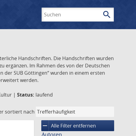
search
Suchen
lterliche Handschriften. Die Handschriften wurden
k zu ergänzen. Im Rahmen des von der Deutschen
ften der SUB Göttingen“ wurden in einem ersten
 erweitert werden.
Kultur |
Status:
laufend
er
sortiert nach
remove
Alle Filter entfernen
Autoren