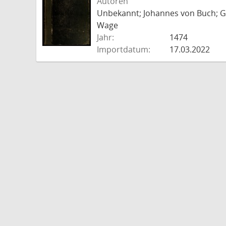
Autoren
Unbekannt; Johannes von Buch; Go
Wage
Jahr:
1474
Importdatum:
17.03.2022