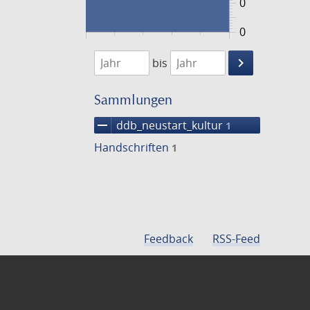
0
0
1474
1475
keyboard_arrow_right
bis
Suche
einschränke
Sammlungen
remove
ddb_neustart_kultur
1
Handschriften
1
Feedback
RSS-Feed