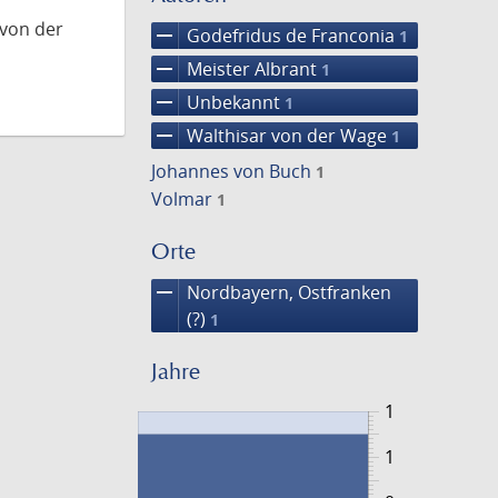
 von der
remove
Godefridus de Franconia
1
remove
Meister Albrant
1
remove
Unbekannt
1
remove
Walthisar von der Wage
1
Johannes von Buch
1
Volmar
1
Orte
remove
Nordbayern, Ostfranken
(?)
1
Jahre
1
1