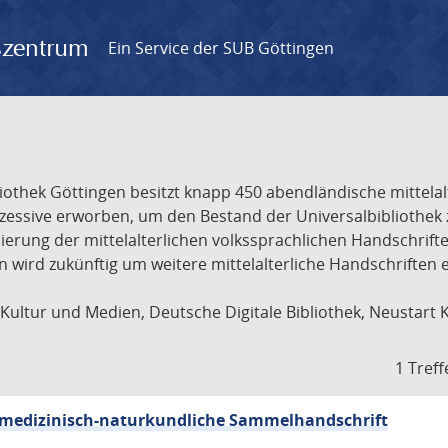
gszentrum
Ein Service der SUB Göttingen
liothek Göttingen besitzt knapp 450 abendländische mittela
ukzessive erworben, um den Bestand der Universalbibliothe
lisierung der mittelalterlichen volkssprachlichen Handschri
ion wird zukünftig um weitere mittelalterliche Handschriften
ultur und Medien, Deutsche Digitale Bibliothek, Neustart 
1 Treff
sch-medizinisch-naturkundliche Sammelhandschrift