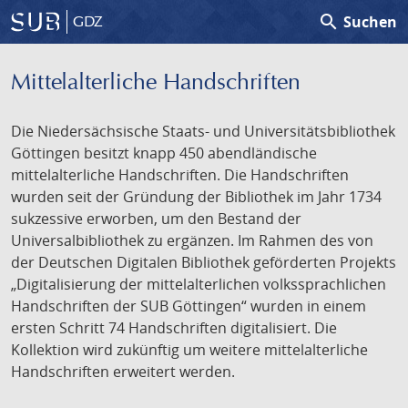
search
Suchen
GDZ
Mittelalterliche Handschriften
Die Niedersächsische Staats- und Universitätsbibliothek
Göttingen besitzt knapp 450 abendländische
mittelalterliche Handschriften. Die Handschriften
wurden seit der Gründung der Bibliothek im Jahr 1734
sukzessive erworben, um den Bestand der
Universalbibliothek zu ergänzen. Im Rahmen des von
der Deutschen Digitalen Bibliothek geförderten Projekts
„Digitalisierung der mittelalterlichen volkssprachlichen
Handschriften der SUB Göttingen“ wurden in einem
ersten Schritt 74 Handschriften digitalisiert. Die
Kollektion wird zukünftig um weitere mittelalterliche
Handschriften erweitert werden.