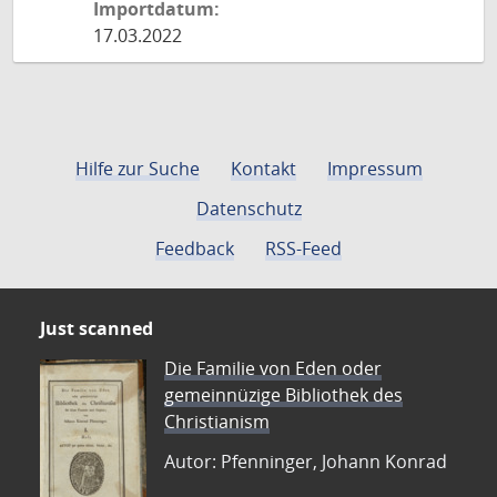
Importdatum:
17.03.2022
Hilfe zur Suche
Kontakt
Impressum
Datenschutz
Feedback
RSS-Feed
Just scanned
Die Familie von Eden oder
gemeinnüzige Bibliothek des
Christianism
Autor: Pfenninger, Johann Konrad