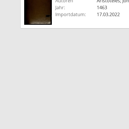
Autoren
Aristoteles; J
Jahr:
1463
Importdatum:
17.03.2022