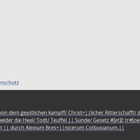
nschutz
n dem geystlichen kampff/ Christ=||licher Ritterschafft/ da
 wider die Heel/ Todt/ Teuffel || Sünde/ Gesetz #[et]c̃ tr#[o
let || durch Alexium Bres=||nicerum Cotbusianum.||