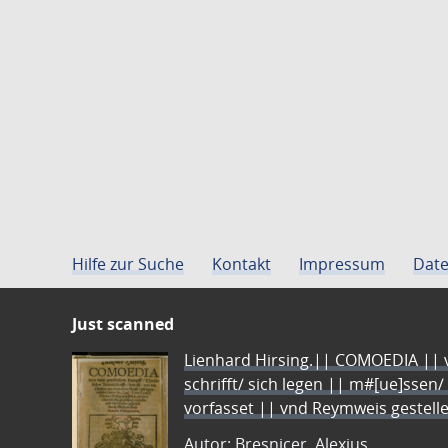
Hilfe zur Suche
Kontakt
Impressum
Date
Just scanned
Lienhard Hirsing.|| COMOEDIA || vo
schrifft/ sich legen || m#[ue]ssen/
vorfasset || vnd Reymweis gestel
Autor: Bresnicer, Alexius