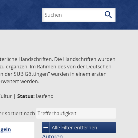
search
Suchen
lterliche Handschriften. Die Handschriften wurden
k zu ergänzen. Im Rahmen des von der Deutschen
ften der SUB Göttingen“ wurden in einem ersten
 erweitert werden.
Kultur |
Status:
laufend
er
sortiert nach
remove
Alle Filter entfernen
ügeln
Autoren