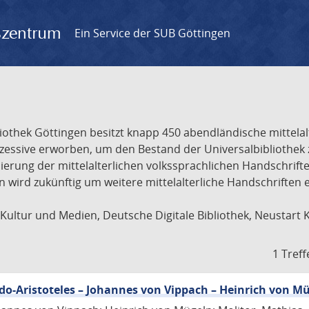
gszentrum
Ein Service der SUB Göttingen
liothek Göttingen besitzt knapp 450 abendländische mittela
ukzessive erworben, um den Bestand der Universalbibliothe
lisierung der mittelalterlichen volkssprachlichen Handschri
ion wird zukünftig um weitere mittelalterliche Handschriften
ultur und Medien, Deutsche Digitale Bibliothek, Neustart 
1 Treff
eudo-Aristoteles – Johannes von Vippach – Heinrich von M