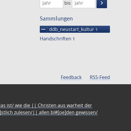
keyboard_arrow_right
bis
Suche
einschränke
Sammlungen
remove
ddb_neustart_kultur
1
Handschriften
1
Feedback
RSS-Feed
s ist/ wie die || Christen aus warheit der
e]stlich zulesen/|| allen bl#[oe]den gewissen/