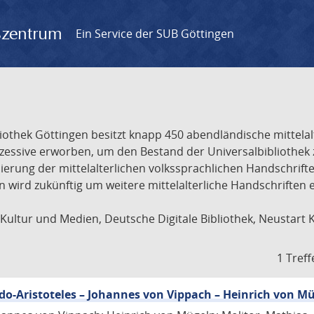
gszentrum
Ein Service der SUB Göttingen
liothek Göttingen besitzt knapp 450 abendländische mittela
ukzessive erworben, um den Bestand der Universalbibliothe
lisierung der mittelalterlichen volkssprachlichen Handschri
ion wird zukünftig um weitere mittelalterliche Handschriften
ultur und Medien, Deutsche Digitale Bibliothek, Neustart 
1 Treff
eudo-Aristoteles – Johannes von Vippach – Heinrich von M