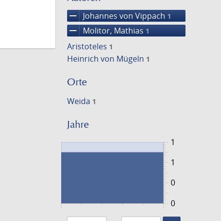
remove
Johannes von Vippach
1
remove
Molitor, Mathias
1
Aristoteles
1
Heinrich von Mügeln
1
Orte
Weida
1
Jahre
1
1
0
0
1463
1464