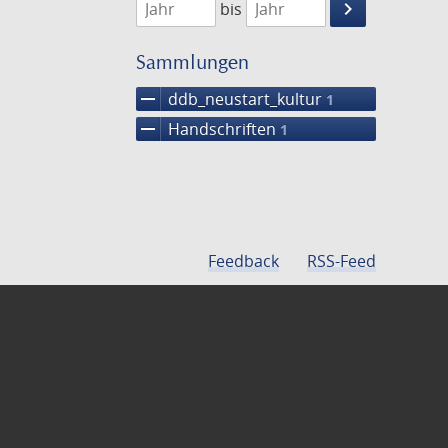
keyboard_arrow_right
bis
Suche
einschränke
Sammlungen
remove
ddb_neustart_kultur
1
remove
Handschriften
1
Feedback
RSS-Feed