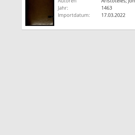
Autoren
Aristoteles; J
Jahr:
1463
Importdatum:
17.03.2022