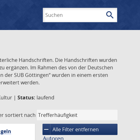
search
Suchen
lterliche Handschriften. Die Handschriften wurden
k zu ergänzen. Im Rahmen des von der Deutschen
ften der SUB Göttingen“ wurden in einem ersten
 erweitert werden.
Kultur |
Status:
laufend
er
sortiert nach
remove
Alle Filter entfernen
ügeln
Autoren