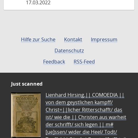
17.03.2022
Hilfe zur Suche
Kontakt
Impressum
Datenschutz
Feedback
RSS-Feed
Just scanned
Lienhard Hirsing.|| COMOEDIA ||
von dem geystlichen kampff/
Christ=||licher Ritterschafft/ das
ist/ wie die || Christen aus warheit
der schrifft/ sich legen || m#
[ue]ssen/ wider die Heel/ Todt/