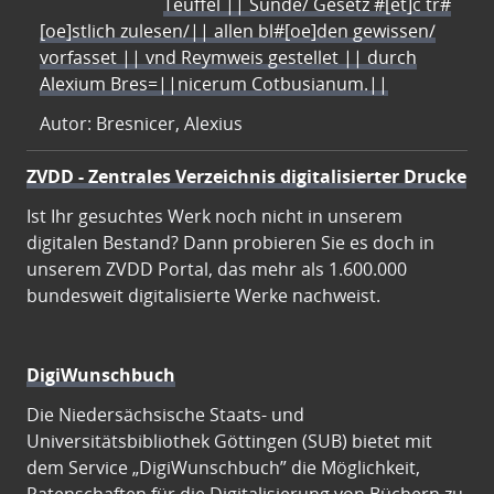
Teuffel || Sünde/ Gesetz #[et]c̃ tr#
[oe]stlich zulesen/|| allen bl#[oe]den gewissen/
vorfasset || vnd Reymweis gestellet || durch
Alexium Bres=||nicerum Cotbusianum.||
Autor: Bresnicer, Alexius
ZVDD - Zentrales Verzeichnis digitalisierter Drucke
Ist Ihr gesuchtes Werk noch nicht in unserem
digitalen Bestand? Dann probieren Sie es doch in
unserem ZVDD Portal, das mehr als 1.600.000
bundesweit digitalisierte Werke nachweist.
DigiWunschbuch
Die Niedersächsische Staats- und
Universitätsbibliothek Göttingen (SUB) bietet mit
dem Service „DigiWunschbuch” die Möglichkeit,