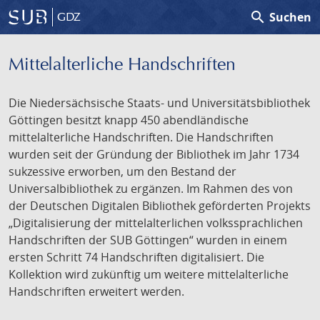
search
Suchen
GDZ
Mittelalterliche Handschriften
Die Niedersächsische Staats- und Universitätsbibliothek
Göttingen besitzt knapp 450 abendländische
mittelalterliche Handschriften. Die Handschriften
wurden seit der Gründung der Bibliothek im Jahr 1734
sukzessive erworben, um den Bestand der
Universalbibliothek zu ergänzen. Im Rahmen des von
der Deutschen Digitalen Bibliothek geförderten Projekts
„Digitalisierung der mittelalterlichen volkssprachlichen
Handschriften der SUB Göttingen“ wurden in einem
ersten Schritt 74 Handschriften digitalisiert. Die
Kollektion wird zukünftig um weitere mittelalterliche
Handschriften erweitert werden.