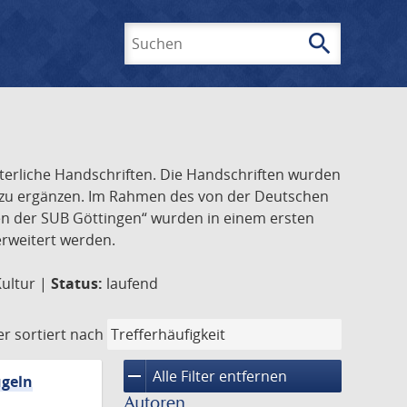
search
Suchen
lterliche Handschriften. Die Handschriften wurden
k zu ergänzen. Im Rahmen des von der Deutschen
ften der SUB Göttingen“ wurden in einem ersten
 erweitert werden.
Kultur |
Status:
laufend
er
sortiert nach
remove
Alle Filter entfernen
ügeln
Autoren