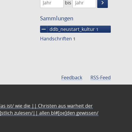
keyboard_arrow_right
bis
Suche
einschränke
Sammlungen
remove
ddb_neustart_kultur
1
Handschriften
1
Feedback
RSS-Feed
s ist/ wie die || Christen aus warheit der
e]stlich zulesen/|| allen bl#[oe]den gewissen/