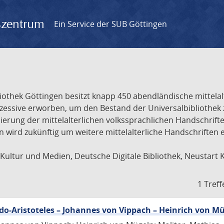
gszentrum
Ein Service der SUB Göttingen
liothek Göttingen besitzt knapp 450 abendländische mittela
ukzessive erworben, um den Bestand der Universalbibliothe
lisierung der mittelalterlichen volkssprachlichen Handschri
ion wird zukünftig um weitere mittelalterliche Handschriften
ultur und Medien, Deutsche Digitale Bibliothek, Neustart 
1 Treff
eudo-Aristoteles – Johannes von Vippach – Heinrich von M