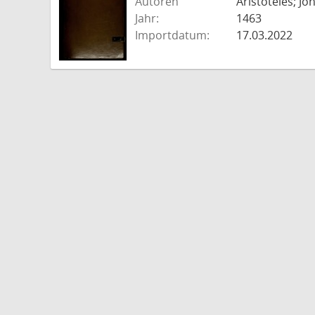
Autoren
Aristoteles; J
Jahr:
1463
Importdatum:
17.03.2022