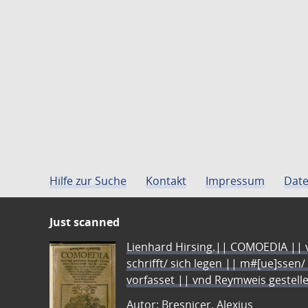
Hilfe zur Suche
Kontakt
Impressum
Date
Just scanned
Lienhard Hirsing.|| COMOEDIA || vo
schrifft/ sich legen || m#[ue]ssen/
vorfasset || vnd Reymweis gestel
Autor: Bresnicer, Alexius