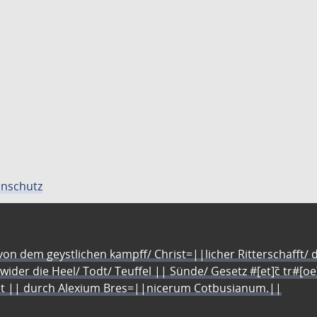
nschutz
n dem geystlichen kampff/ Christ=||licher Ritterschafft/ da
 wider die Heel/ Todt/ Teuffel || Sünde/ Gesetz #[et]c̃ tr#[o
let || durch Alexium Bres=||nicerum Cotbusianum.||