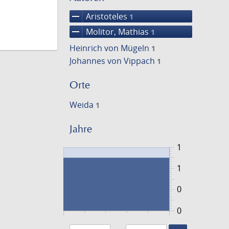
remove
Aristoteles
1
remove
Molitor, Mathias
1
Heinrich von Mügeln
1
Johannes von Vippach
1
Orte
Weida
1
Jahre
1
1
0
0
1463
1464