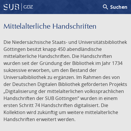
search
Suchen
GDZ
Mittelalterliche Handschriften
Die Niedersächsische Staats- und Universitätsbibliothek
Göttingen besitzt knapp 450 abendländische
mittelalterliche Handschriften. Die Handschriften
wurden seit der Gründung der Bibliothek im Jahr 1734
sukzessive erworben, um den Bestand der
Universalbibliothek zu ergänzen. Im Rahmen des von
der Deutschen Digitalen Bibliothek geförderten Projekts
„Digitalisierung der mittelalterlichen volkssprachlichen
Handschriften der SUB Göttingen“ wurden in einem
ersten Schritt 74 Handschriften digitalisiert. Die
Kollektion wird zukünftig um weitere mittelalterliche
Handschriften erweitert werden.