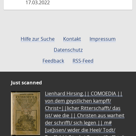
17.03.2022
Hilfe zur Suche
Kontakt
Impressum
Datenschutz
Feedback
RSS-Feed
Just scanned
Lienhard Hirsing.|| COMOEDIA ||
von dem geystlichen kampff/
Christ=||licher Ritterschafft/ das
ist/ wie die || Christen aus warheit
der schrifft/ sich legen || m#
[ue]ssen/ wider die Heel/ Todt/