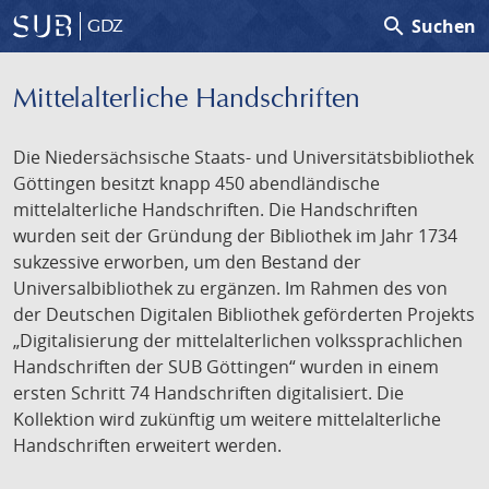
search
Suchen
GDZ
Mittelalterliche Handschriften
Die Niedersächsische Staats- und Universitätsbibliothek
Göttingen besitzt knapp 450 abendländische
mittelalterliche Handschriften. Die Handschriften
wurden seit der Gründung der Bibliothek im Jahr 1734
sukzessive erworben, um den Bestand der
Universalbibliothek zu ergänzen. Im Rahmen des von
der Deutschen Digitalen Bibliothek geförderten Projekts
„Digitalisierung der mittelalterlichen volkssprachlichen
Handschriften der SUB Göttingen“ wurden in einem
ersten Schritt 74 Handschriften digitalisiert. Die
Kollektion wird zukünftig um weitere mittelalterliche
Handschriften erweitert werden.