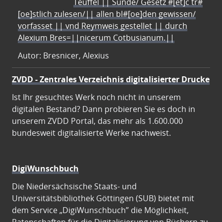
Teuffel || Sünde/ Gesetz #[et]c̃ tr#
[oe]stlich zulesen/|| allen bl#[oe]den gewissen/
vorfasset || vnd Reymweis gestellet || durch
Alexium Bres=||nicerum Cotbusianum.||
Autor: Bresnicer, Alexius
ZVDD - Zentrales Verzeichnis digitalisierter Drucke
Ist Ihr gesuchtes Werk noch nicht in unserem
digitalen Bestand? Dann probieren Sie es doch in
unserem ZVDD Portal, das mehr als 1.600.000
bundesweit digitalisierte Werke nachweist.
DigiWunschbuch
Die Niedersächsische Staats- und
Universitätsbibliothek Göttingen (SUB) bietet mit
dem Service „DigiWunschbuch” die Möglichkeit,