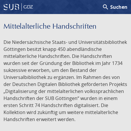
search
Suchen
GDZ
Mittelalterliche Handschriften
Die Niedersächsische Staats- und Universitätsbibliothek
Göttingen besitzt knapp 450 abendländische
mittelalterliche Handschriften. Die Handschriften
wurden seit der Gründung der Bibliothek im Jahr 1734
sukzessive erworben, um den Bestand der
Universalbibliothek zu ergänzen. Im Rahmen des von
der Deutschen Digitalen Bibliothek geförderten Projekts
„Digitalisierung der mittelalterlichen volkssprachlichen
Handschriften der SUB Göttingen“ wurden in einem
ersten Schritt 74 Handschriften digitalisiert. Die
Kollektion wird zukünftig um weitere mittelalterliche
Handschriften erweitert werden.