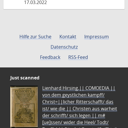
17.03.2022
Hilfe zur Suche
Kontakt
Impressum
Datenschutz
Feedback
RSS-Feed
Just scanned
Lienhard Hirsing.|| COMOEDIA ||
von dem geystlichen kampff/
Christ=||licher Ritterschafft/ das
ist/ wie die || Christen aus warheit
der schrifft/ sich legen || m#
[ue]ssen/ wider die Heel/ Todt/