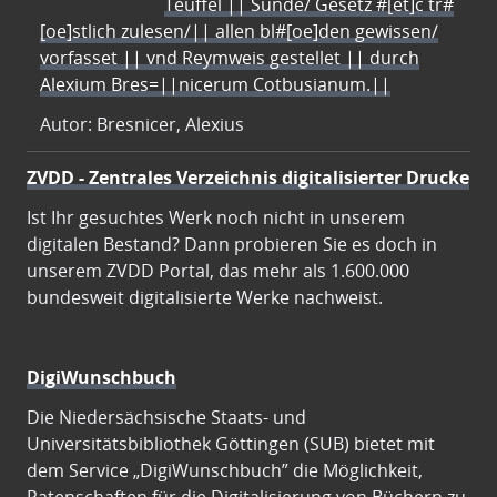
Teuffel || Sünde/ Gesetz #[et]c̃ tr#
[oe]stlich zulesen/|| allen bl#[oe]den gewissen/
vorfasset || vnd Reymweis gestellet || durch
Alexium Bres=||nicerum Cotbusianum.||
Autor: Bresnicer, Alexius
ZVDD - Zentrales Verzeichnis digitalisierter Drucke
Ist Ihr gesuchtes Werk noch nicht in unserem
digitalen Bestand? Dann probieren Sie es doch in
unserem ZVDD Portal, das mehr als 1.600.000
bundesweit digitalisierte Werke nachweist.
DigiWunschbuch
Die Niedersächsische Staats- und
Universitätsbibliothek Göttingen (SUB) bietet mit
dem Service „DigiWunschbuch” die Möglichkeit,