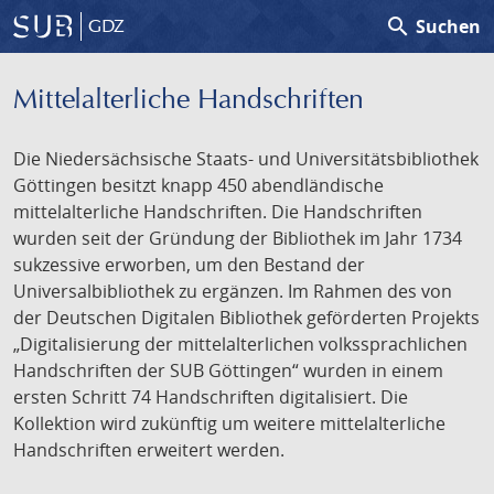
search
Suchen
GDZ
Mittelalterliche Handschriften
Die Niedersächsische Staats- und Universitätsbibliothek
Göttingen besitzt knapp 450 abendländische
mittelalterliche Handschriften. Die Handschriften
wurden seit der Gründung der Bibliothek im Jahr 1734
sukzessive erworben, um den Bestand der
Universalbibliothek zu ergänzen. Im Rahmen des von
der Deutschen Digitalen Bibliothek geförderten Projekts
„Digitalisierung der mittelalterlichen volkssprachlichen
Handschriften der SUB Göttingen“ wurden in einem
ersten Schritt 74 Handschriften digitalisiert. Die
Kollektion wird zukünftig um weitere mittelalterliche
Handschriften erweitert werden.