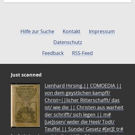
Hilfe zur Suche
Kontakt
Impressum
Datenschutz
Feedback
RSS-Feed
Just scanned
Lienhard Hirsing.|| COMOEDIA ||
von dem geystlichen kampff/
Christ=||licher Ritterschafft/ das
ist/ wie die || Christen aus warheit
der schrifft/ sich legen || m#
[ue]ssen/ wider die Heel/ Todt/
Teuffel || Sünde/ Gesetz #[et]c̃ tr#