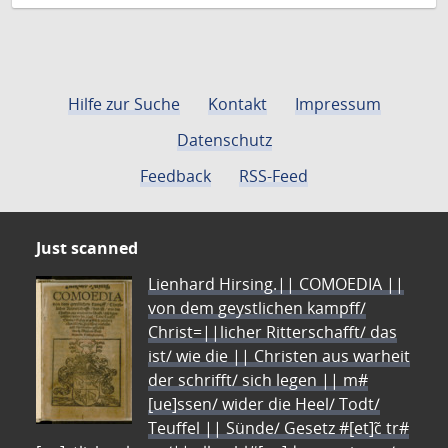
Hilfe zur Suche
Kontakt
Impressum
Datenschutz
Feedback
RSS-Feed
Just scanned
Lienhard Hirsing.|| COMOEDIA ||
von dem geystlichen kampff/
Christ=||licher Ritterschafft/ das
ist/ wie die || Christen aus warheit
der schrifft/ sich legen || m#
[ue]ssen/ wider die Heel/ Todt/
Teuffel || Sünde/ Gesetz #[et]c̃ tr#