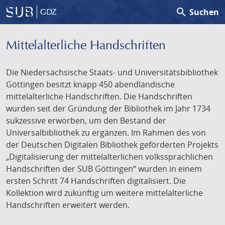
search
Suchen
GDZ
Mittelalterliche Handschriften
Die Niedersächsische Staats- und Universitätsbibliothek
Göttingen besitzt knapp 450 abendländische
mittelalterliche Handschriften. Die Handschriften
wurden seit der Gründung der Bibliothek im Jahr 1734
sukzessive erworben, um den Bestand der
Universalbibliothek zu ergänzen. Im Rahmen des von
der Deutschen Digitalen Bibliothek geförderten Projekts
„Digitalisierung der mittelalterlichen volkssprachlichen
Handschriften der SUB Göttingen“ wurden in einem
ersten Schritt 74 Handschriften digitalisiert. Die
Kollektion wird zukünftig um weitere mittelalterliche
Handschriften erweitert werden.