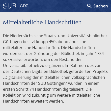
search
Suchen
GDZ
Mittelalterliche Handschriften
Die Niedersächsische Staats- und Universitätsbibliothek
Göttingen besitzt knapp 450 abendländische
mittelalterliche Handschriften. Die Handschriften
wurden seit der Gründung der Bibliothek im Jahr 1734
sukzessive erworben, um den Bestand der
Universalbibliothek zu ergänzen. Im Rahmen des von
der Deutschen Digitalen Bibliothek geförderten Projekts
„Digitalisierung der mittelalterlichen volkssprachlichen
Handschriften der SUB Göttingen“ wurden in einem
ersten Schritt 74 Handschriften digitalisiert. Die
Kollektion wird zukünftig um weitere mittelalterliche
Handschriften erweitert werden.