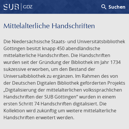
search
Suchen
GDZ
Mittelalterliche Handschriften
Die Niedersächsische Staats- und Universitätsbibliothek
Göttingen besitzt knapp 450 abendländische
mittelalterliche Handschriften. Die Handschriften
wurden seit der Gründung der Bibliothek im Jahr 1734
sukzessive erworben, um den Bestand der
Universalbibliothek zu ergänzen. Im Rahmen des von
der Deutschen Digitalen Bibliothek geförderten Projekts
„Digitalisierung der mittelalterlichen volkssprachlichen
Handschriften der SUB Göttingen“ wurden in einem
ersten Schritt 74 Handschriften digitalisiert. Die
Kollektion wird zukünftig um weitere mittelalterliche
Handschriften erweitert werden.