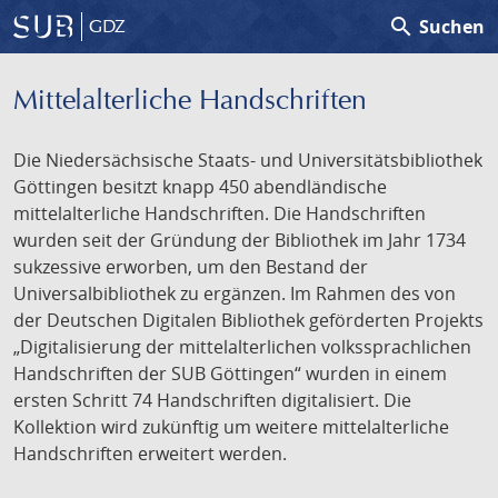
search
Suchen
GDZ
Mittelalterliche Handschriften
Die Niedersächsische Staats- und Universitätsbibliothek
Göttingen besitzt knapp 450 abendländische
mittelalterliche Handschriften. Die Handschriften
wurden seit der Gründung der Bibliothek im Jahr 1734
sukzessive erworben, um den Bestand der
Universalbibliothek zu ergänzen. Im Rahmen des von
der Deutschen Digitalen Bibliothek geförderten Projekts
„Digitalisierung der mittelalterlichen volkssprachlichen
Handschriften der SUB Göttingen“ wurden in einem
ersten Schritt 74 Handschriften digitalisiert. Die
Kollektion wird zukünftig um weitere mittelalterliche
Handschriften erweitert werden.