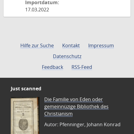
Importdatum:
17.03.2022
Hilfe zur Suche
Kontakt
Impressum
Datenschutz
Feedback
RSS-Feed
Just scanned
Die Familie von Eden oder
gemeinnüzige Bibliothek des
Christianism
Autor: Pfenninger, Johann Konrad