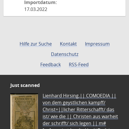
Importdatum:
17.03.2022
Hilfe zur Suche
Kontakt
Impressum
Datenschutz
Feedback
RSS-Feed
Just scanned
Lienhard Hirsing.|| COMOEDIA ||
von dem geystlichen kampff/
Christ=||licher Ritterschafft/ das
ist/ wie die || Christen aus warheit
der schrifft/ sich legen || m#