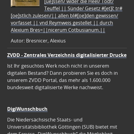
[ue]ssen/ wider die Heel/ Todt/
Teuffel || Sünde/ Gesetz #[et]c̃ tr#
[oe]stlich zulesen/|| allen bl#[oe]den gewissen/
vorfasset || vnd Reymweis gestellet || durch
Alexium Bres=||nicerum Cotbusianum.||
Autor: Bresnicer, Alexius
ZVDD - Zentrales Verzeichnis digitalisierter Drucke
Ist Ihr gesuchtes Werk noch nicht in unserem
digitalen Bestand? Dann probieren Sie es doch in
unserem ZVDD Portal, das mehr als 1.600.000
bundesweit digitalisierte Werke nachweist.
DigiWunschbuch
Die Niedersächsische Staats- und
Universitätsbibliothek Göttingen (SUB) bietet mit