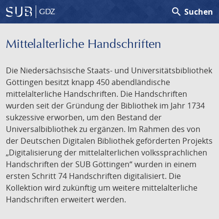
search
Suchen
GDZ
Mittelalterliche Handschriften
Die Niedersächsische Staats- und Universitätsbibliothek
Göttingen besitzt knapp 450 abendländische
mittelalterliche Handschriften. Die Handschriften
wurden seit der Gründung der Bibliothek im Jahr 1734
sukzessive erworben, um den Bestand der
Universalbibliothek zu ergänzen. Im Rahmen des von
der Deutschen Digitalen Bibliothek geförderten Projekts
„Digitalisierung der mittelalterlichen volkssprachlichen
Handschriften der SUB Göttingen“ wurden in einem
ersten Schritt 74 Handschriften digitalisiert. Die
Kollektion wird zukünftig um weitere mittelalterliche
Handschriften erweitert werden.