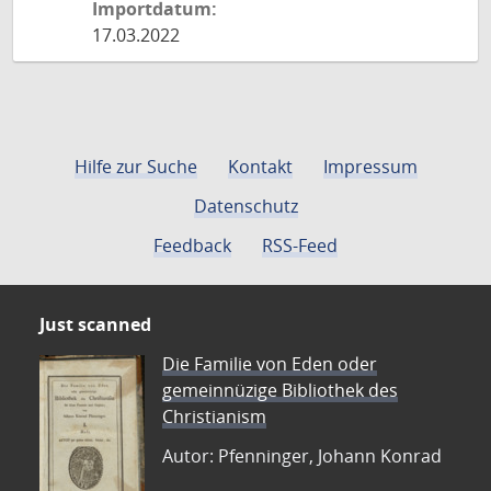
Importdatum:
17.03.2022
Hilfe zur Suche
Kontakt
Impressum
Datenschutz
Feedback
RSS-Feed
Just scanned
Die Familie von Eden oder
gemeinnüzige Bibliothek des
Christianism
Autor: Pfenninger, Johann Konrad