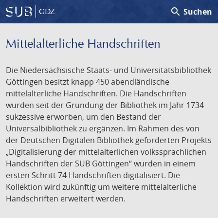
search
Suchen
GDZ
Mittelalterliche Handschriften
Die Niedersächsische Staats- und Universitätsbibliothek
Göttingen besitzt knapp 450 abendländische
mittelalterliche Handschriften. Die Handschriften
wurden seit der Gründung der Bibliothek im Jahr 1734
sukzessive erworben, um den Bestand der
Universalbibliothek zu ergänzen. Im Rahmen des von
der Deutschen Digitalen Bibliothek geförderten Projekts
„Digitalisierung der mittelalterlichen volkssprachlichen
Handschriften der SUB Göttingen“ wurden in einem
ersten Schritt 74 Handschriften digitalisiert. Die
Kollektion wird zukünftig um weitere mittelalterliche
Handschriften erweitert werden.