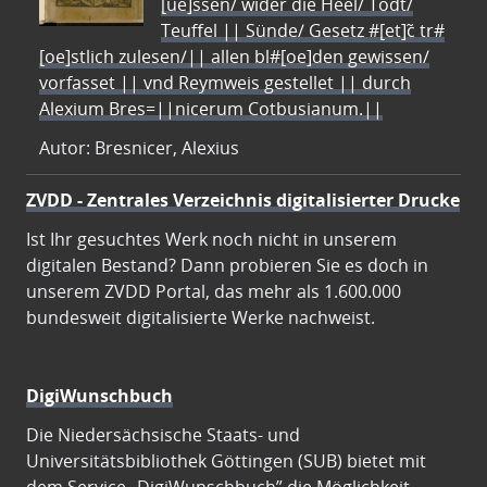
[ue]ssen/ wider die Heel/ Todt/
Teuffel || Sünde/ Gesetz #[et]c̃ tr#
[oe]stlich zulesen/|| allen bl#[oe]den gewissen/
vorfasset || vnd Reymweis gestellet || durch
Alexium Bres=||nicerum Cotbusianum.||
Autor: Bresnicer, Alexius
ZVDD - Zentrales Verzeichnis digitalisierter Drucke
Ist Ihr gesuchtes Werk noch nicht in unserem
digitalen Bestand? Dann probieren Sie es doch in
unserem ZVDD Portal, das mehr als 1.600.000
bundesweit digitalisierte Werke nachweist.
DigiWunschbuch
Die Niedersächsische Staats- und
Universitätsbibliothek Göttingen (SUB) bietet mit