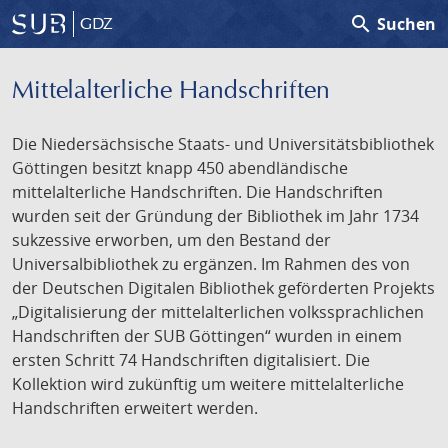
search
Suchen
GDZ
Mittelalterliche Handschriften
Die Niedersächsische Staats- und Universitätsbibliothek
Göttingen besitzt knapp 450 abendländische
mittelalterliche Handschriften. Die Handschriften
wurden seit der Gründung der Bibliothek im Jahr 1734
sukzessive erworben, um den Bestand der
Universalbibliothek zu ergänzen. Im Rahmen des von
der Deutschen Digitalen Bibliothek geförderten Projekts
„Digitalisierung der mittelalterlichen volkssprachlichen
Handschriften der SUB Göttingen“ wurden in einem
ersten Schritt 74 Handschriften digitalisiert. Die
Kollektion wird zukünftig um weitere mittelalterliche
Handschriften erweitert werden.