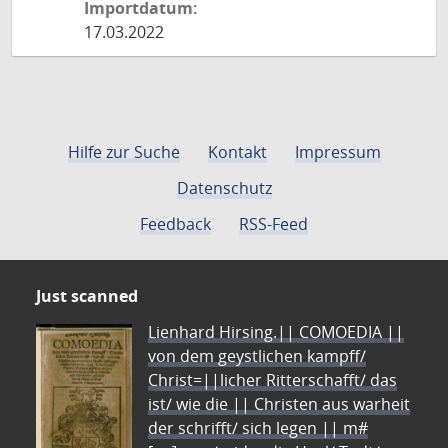
Importdatum:
17.03.2022
Hilfe zur Suche
Kontakt
Impressum
Datenschutz
Feedback
RSS-Feed
Just scanned
Lienhard Hirsing.|| COMOEDIA ||
von dem geystlichen kampff/
Christ=||licher Ritterschafft/ das
ist/ wie die || Christen aus warheit
der schrifft/ sich legen || m#