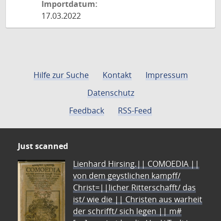
Importdatum:
17.03.2022
Hilfe zur Suche
Kontakt
Impressum
Datenschutz
Feedback
RSS-Feed
Just scanned
Lienhard Hirsing.|| COMOEDIA ||
von dem geystlichen kampff/
Christ=||licher Ritterschafft/ das
ist/ wie die || Christen aus warheit
der schrifft/ sich legen || m#