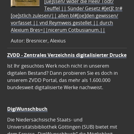
[ue]ssen/ wider die Heel/ Todt/
Teuffel || Sünde/ Gesetz #[et]c̃ tr#
[oe]stlich zulesen/|| allen bl#[oe]den gewissen/
vorfasset || vnd Reymweis gestellet || durch
Alexium Bres=||nicerum Cotbusianum.||
Autor: Bresnicer, Alexius
ZVDD - Zentrales Verzeichnis digitalisierter Drucke
Ist Ihr gesuchtes Werk noch nicht in unserem
digitalen Bestand? Dann probieren Sie es doch in
unserem ZVDD Portal, das mehr als 1.600.000
bundesweit digitalisierte Werke nachweist.
DigiWunschbuch
Die Niedersächsische Staats- und
Universitätsbibliothek Göttingen (SUB) bietet mit