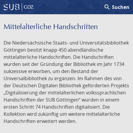
search
Suchen
GDZ
Mittelalterliche Handschriften
Die Niedersächsische Staats- und Universitätsbibliothek
Göttingen besitzt knapp 450 abendländische
mittelalterliche Handschriften. Die Handschriften
wurden seit der Gründung der Bibliothek im Jahr 1734
sukzessive erworben, um den Bestand der
Universalbibliothek zu ergänzen. Im Rahmen des von
der Deutschen Digitalen Bibliothek geförderten Projekts
„Digitalisierung der mittelalterlichen volkssprachlichen
Handschriften der SUB Göttingen“ wurden in einem
ersten Schritt 74 Handschriften digitalisiert. Die
Kollektion wird zukünftig um weitere mittelalterliche
Handschriften erweitert werden.