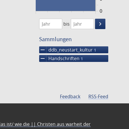
0
1474
1475
keyboard_arrow_right
bis
Suche
einschränke
Sammlungen
remove
ddb_neustart_kultur
1
remove
Handschriften
1
Feedback
RSS-Feed
s ist/ wie die || Christen aus warheit der