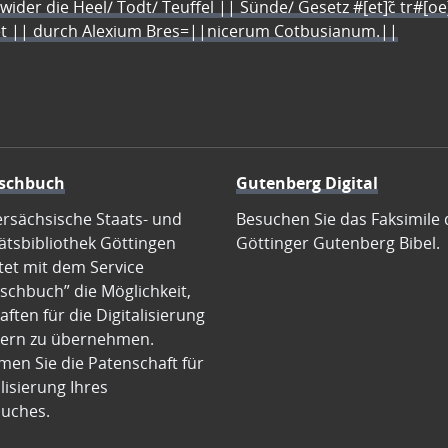
 wider die Heel/ Todt/ Teuffel || Sünde/ Gesetz #[et]c̃ tr#[o
let || durch Alexium Bres=||nicerum Cotbusianum.||
schbuch
Gutenberg Digital
ersächsische Staats- und
Besuchen Sie das Faksimile 
ätsbibliothek Göttingen
Göttinger Gutenberg Bibel.
tet mit dem Service
schbuch” die Möglichkeit,
ften für die Digitalisierung
ern zu übernehmen.
en Sie die Patenschaft für
alisierung Ihres
uches.