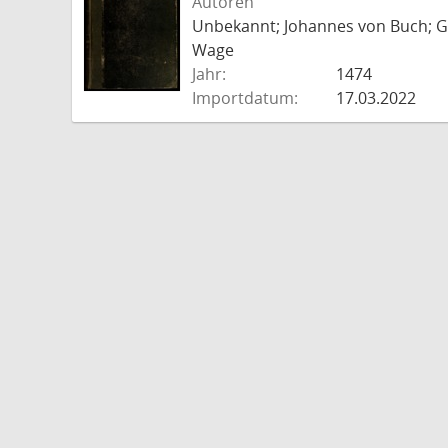
Autoren
Unbekannt; Johannes von Buch; Go
Wage
Jahr:
1474
Importdatum:
17.03.2022