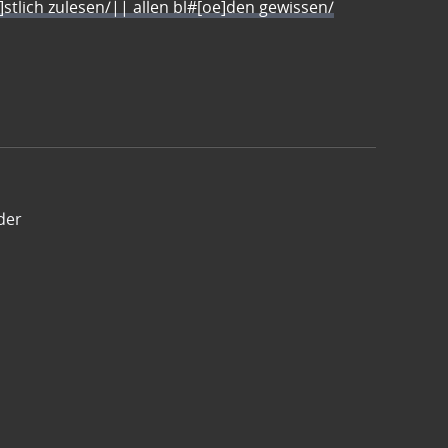
e]stlich zulesen/|| allen bl#[oe]den gewissen/
der