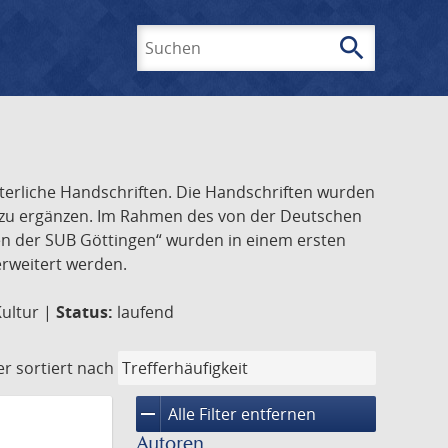
search
Suchen
lterliche Handschriften. Die Handschriften wurden
k zu ergänzen. Im Rahmen des von der Deutschen
ften der SUB Göttingen“ wurden in einem ersten
 erweitert werden.
Kultur |
Status:
laufend
er
sortiert nach
remove
Alle Filter entfernen
Autoren