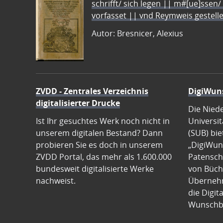
schrifft/ sich legen || m#[ue]ssen/
vorfasset || vnd Reymweis gestel
Autor: Bresnicer, Alexius
ZVDD - Zentrales Verzeichnis
DigiWun
digitalisierter Drucke
Die Nied
Ist Ihr gesuchtes Werk noch nicht in
Universit
unserem digitalen Bestand? Dann
(SUB) bie
probieren Sie es doch in unserem
„DigiWun
ZVDD Portal, das mehr als 1.600.000
Patenscha
bundesweit digitalisierte Werke
von Büch
nachweist.
Übernehm
die Digit
Wunschb