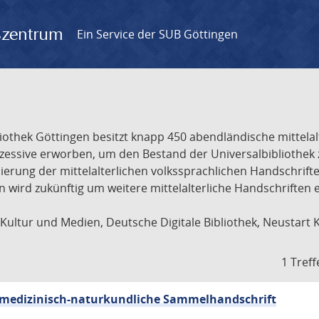
gszentrum
Ein Service der SUB Göttingen
liothek Göttingen besitzt knapp 450 abendländische mittela
ukzessive erworben, um den Bestand der Universalbibliothe
lisierung der mittelalterlichen volkssprachlichen Handschri
ion wird zukünftig um weitere mittelalterliche Handschriften
ultur und Medien, Deutsche Digitale Bibliothek, Neustart 
1 Treff
sch-medizinisch-naturkundliche Sammelhandschrift