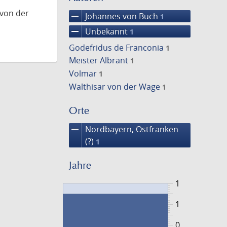
 von der
remove
Johannes von Buch
1
remove
Unbekannt
1
Godefridus de Franconia
1
Meister Albrant
1
Volmar
1
Walthisar von der Wage
1
Orte
remove
Nordbayern, Ostfranken
(?)
1
Jahre
1
1
0