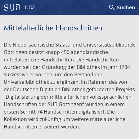
search
Suchen
GDZ
Mittelalterliche Handschriften
Die Niedersächsische Staats- und Universitätsbibliothek
Göttingen besitzt knapp 450 abendländische
mittelalterliche Handschriften. Die Handschriften
wurden seit der Gründung der Bibliothek im Jahr 1734
sukzessive erworben, um den Bestand der
Universalbibliothek zu ergänzen. Im Rahmen des von
der Deutschen Digitalen Bibliothek geförderten Projekts
„Digitalisierung der mittelalterlichen volkssprachlichen
Handschriften der SUB Göttingen“ wurden in einem
ersten Schritt 74 Handschriften digitalisiert. Die
Kollektion wird zukünftig um weitere mittelalterliche
Handschriften erweitert werden.