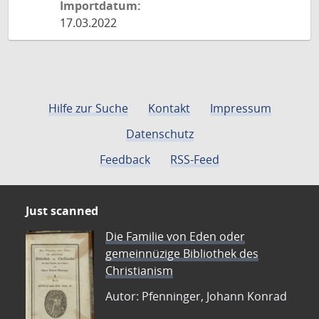
Importdatum:
17.03.2022
Hilfe zur Suche
Kontakt
Impressum
Datenschutz
Feedback
RSS-Feed
Just scanned
Die Familie von Eden oder
gemeinnüzige Bibliothek des
Christianism
Autor: Pfenninger, Johann Konrad