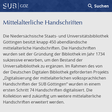
search
Suchen
GDZ
Mittelalterliche Handschriften
Die Niedersächsische Staats- und Universitätsbibliothek
Göttingen besitzt knapp 450 abendländische
mittelalterliche Handschriften. Die Handschriften
wurden seit der Gründung der Bibliothek im Jahr 1734
sukzessive erworben, um den Bestand der
Universalbibliothek zu ergänzen. Im Rahmen des von
der Deutschen Digitalen Bibliothek geförderten Projekts
„Digitalisierung der mittelalterlichen volkssprachlichen
Handschriften der SUB Göttingen“ wurden in einem
ersten Schritt 74 Handschriften digitalisiert. Die
Kollektion wird zukünftig um weitere mittelalterliche
Handschriften erweitert werden.