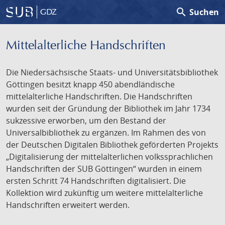
search
Suchen
GDZ
Mittelalterliche Handschriften
Die Niedersächsische Staats- und Universitätsbibliothek
Göttingen besitzt knapp 450 abendländische
mittelalterliche Handschriften. Die Handschriften
wurden seit der Gründung der Bibliothek im Jahr 1734
sukzessive erworben, um den Bestand der
Universalbibliothek zu ergänzen. Im Rahmen des von
der Deutschen Digitalen Bibliothek geförderten Projekts
„Digitalisierung der mittelalterlichen volkssprachlichen
Handschriften der SUB Göttingen“ wurden in einem
ersten Schritt 74 Handschriften digitalisiert. Die
Kollektion wird zukünftig um weitere mittelalterliche
Handschriften erweitert werden.