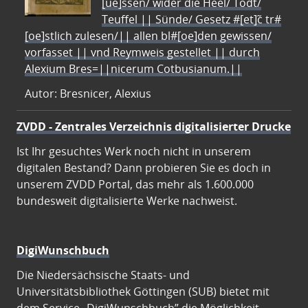
[ue]ssen/ wider die Heel/ Todt/
Teuffel || Sünde/ Gesetz #[et]c̃ tr#
[oe]stlich zulesen/|| allen bl#[oe]den gewissen/
vorfasset || vnd Reymweis gestellet || durch
Alexium Bres=||nicerum Cotbusianum.||
Autor: Bresnicer, Alexius
ZVDD - Zentrales Verzeichnis digitalisierter Drucke
Ist Ihr gesuchtes Werk noch nicht in unserem
digitalen Bestand? Dann probieren Sie es doch in
unserem ZVDD Portal, das mehr als 1.600.000
bundesweit digitalisierte Werke nachweist.
DigiWunschbuch
Die Niedersächsische Staats- und
Universitätsbibliothek Göttingen (SUB) bietet mit