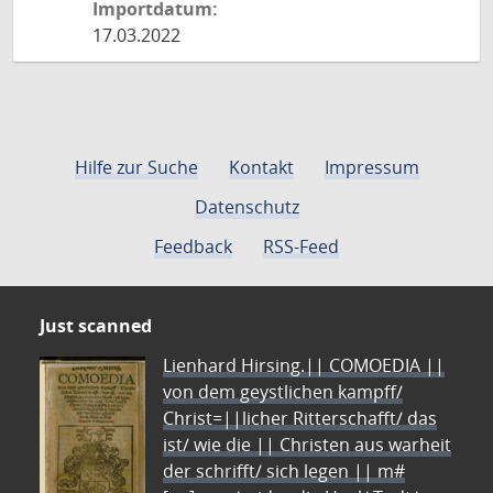
Importdatum:
17.03.2022
Hilfe zur Suche
Kontakt
Impressum
Datenschutz
Feedback
RSS-Feed
Just scanned
Lienhard Hirsing.|| COMOEDIA ||
von dem geystlichen kampff/
Christ=||licher Ritterschafft/ das
ist/ wie die || Christen aus warheit
der schrifft/ sich legen || m#