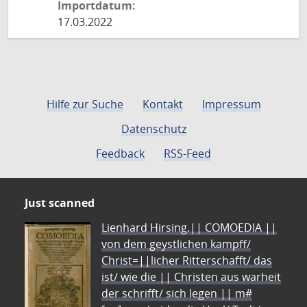
Importdatum:
17.03.2022
Hilfe zur Suche
Kontakt
Impressum
Datenschutz
Feedback
RSS-Feed
Just scanned
Lienhard Hirsing.|| COMOEDIA ||
von dem geystlichen kampff/
Christ=||licher Ritterschafft/ das
ist/ wie die || Christen aus warheit
der schrifft/ sich legen || m#