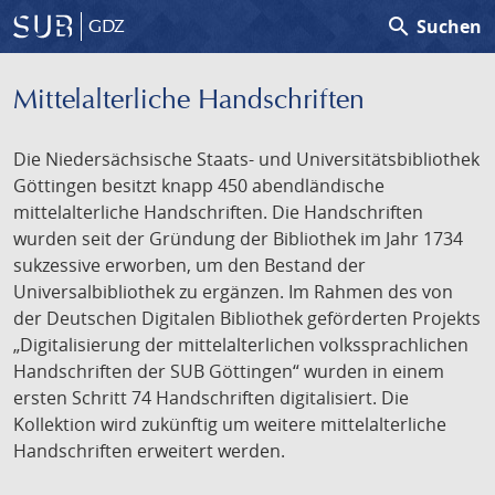
search
Suchen
GDZ
Mittelalterliche Handschriften
Die Niedersächsische Staats- und Universitätsbibliothek
Göttingen besitzt knapp 450 abendländische
mittelalterliche Handschriften. Die Handschriften
wurden seit der Gründung der Bibliothek im Jahr 1734
sukzessive erworben, um den Bestand der
Universalbibliothek zu ergänzen. Im Rahmen des von
der Deutschen Digitalen Bibliothek geförderten Projekts
„Digitalisierung der mittelalterlichen volkssprachlichen
Handschriften der SUB Göttingen“ wurden in einem
ersten Schritt 74 Handschriften digitalisiert. Die
Kollektion wird zukünftig um weitere mittelalterliche
Handschriften erweitert werden.