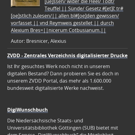
[ue]ssen/ wider die Heel/ Todt/
Teuffel || Sünde/ Gesetz #[et]c̃ tr#
[oe]stlich zulesen/|| allen bl#[oe]den gewissen/
vorfasset || vnd Reymweis gestellet || durch
Alexium Bres=||nicerum Cotbusianum.||
Autor: Bresnicer, Alexius
ZVDD - Zentrales Verzeichnis digitalisierter Drucke
Ist Ihr gesuchtes Werk noch nicht in unserem
digitalen Bestand? Dann probieren Sie es doch in
unserem ZVDD Portal, das mehr als 1.600.000
bundesweit digitalisierte Werke nachweist.
DigiWunschbuch
Die Niedersächsische Staats- und
Universitätsbibliothek Göttingen (SUB) bietet mit