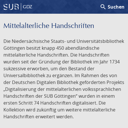
search
Suchen
GDZ
Mittelalterliche Handschriften
Die Niedersächsische Staats- und Universitätsbibliothek
Göttingen besitzt knapp 450 abendländische
mittelalterliche Handschriften. Die Handschriften
wurden seit der Gründung der Bibliothek im Jahr 1734
sukzessive erworben, um den Bestand der
Universalbibliothek zu ergänzen. Im Rahmen des von
der Deutschen Digitalen Bibliothek geförderten Projekts
„Digitalisierung der mittelalterlichen volkssprachlichen
Handschriften der SUB Göttingen“ wurden in einem
ersten Schritt 74 Handschriften digitalisiert. Die
Kollektion wird zukünftig um weitere mittelalterliche
Handschriften erweitert werden.