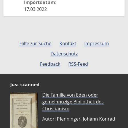
Importdatum:
17.03.2022
Hilfe zur Suche
Kontakt
Impressum
Datenschutz
Feedback
RSS-Feed
Just scanned
Die Familie von Eden oder
gemeinnüzige Bibliothek des
Christianism
Autor: Pfenninger, Johann Konrad