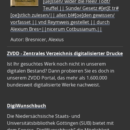
[ue]ssen/ wider die Heel/ Todt/
Teuffel || Sünde/ Gesetz #[et]c̃ tr#
[oe]stlich zulesen/|| allen bl#[oe]den gewissen/
vorfasset || vnd Reymweis gestellet || durch
Alexium Bres=||nicerum Cotbusianum.||
Autor: Bresnicer, Alexius
ZVDD - Zentrales Verzeichnis digitalisierter Drucke
Ist Ihr gesuchtes Werk noch nicht in unserem
digitalen Bestand? Dann probieren Sie es doch in
unserem ZVDD Portal, das mehr als 1.600.000
bundesweit digitalisierte Werke nachweist.
DigiWunschbuch
Die Niedersächsische Staats- und
Universitätsbibliothek Göttingen (SUB) bietet mit