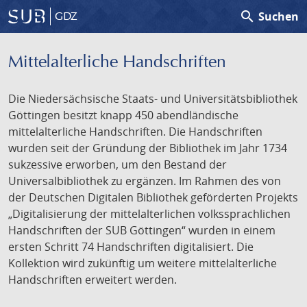
search
Suchen
GDZ
Mittelalterliche Handschriften
Die Niedersächsische Staats- und Universitätsbibliothek
Göttingen besitzt knapp 450 abendländische
mittelalterliche Handschriften. Die Handschriften
wurden seit der Gründung der Bibliothek im Jahr 1734
sukzessive erworben, um den Bestand der
Universalbibliothek zu ergänzen. Im Rahmen des von
der Deutschen Digitalen Bibliothek geförderten Projekts
„Digitalisierung der mittelalterlichen volkssprachlichen
Handschriften der SUB Göttingen“ wurden in einem
ersten Schritt 74 Handschriften digitalisiert. Die
Kollektion wird zukünftig um weitere mittelalterliche
Handschriften erweitert werden.