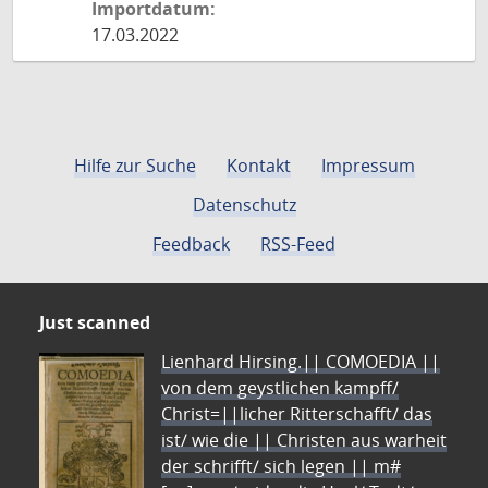
Importdatum:
17.03.2022
Hilfe zur Suche
Kontakt
Impressum
Datenschutz
Feedback
RSS-Feed
Just scanned
Lienhard Hirsing.|| COMOEDIA ||
von dem geystlichen kampff/
Christ=||licher Ritterschafft/ das
ist/ wie die || Christen aus warheit
der schrifft/ sich legen || m#