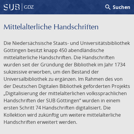
search
Suchen
GDZ
Mittelalterliche Handschriften
Die Niedersächsische Staats- und Universitätsbibliothek
Göttingen besitzt knapp 450 abendländische
mittelalterliche Handschriften. Die Handschriften
wurden seit der Gründung der Bibliothek im Jahr 1734
sukzessive erworben, um den Bestand der
Universalbibliothek zu ergänzen. Im Rahmen des von
der Deutschen Digitalen Bibliothek geförderten Projekts
„Digitalisierung der mittelalterlichen volkssprachlichen
Handschriften der SUB Göttingen“ wurden in einem
ersten Schritt 74 Handschriften digitalisiert. Die
Kollektion wird zukünftig um weitere mittelalterliche
Handschriften erweitert werden.