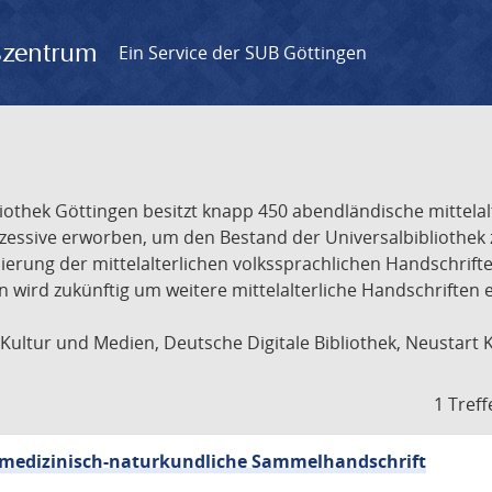
gszentrum
Ein Service der SUB Göttingen
liothek Göttingen besitzt knapp 450 abendländische mittela
ukzessive erworben, um den Bestand der Universalbibliothe
lisierung der mittelalterlichen volkssprachlichen Handschri
ion wird zukünftig um weitere mittelalterliche Handschriften
ultur und Medien, Deutsche Digitale Bibliothek, Neustart 
1 Treff
sch-medizinisch-naturkundliche Sammelhandschrift