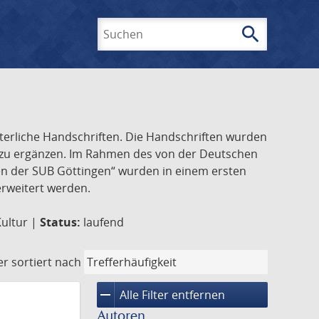
search
Suchen
lterliche Handschriften. Die Handschriften wurden
k zu ergänzen. Im Rahmen des von der Deutschen
ften der SUB Göttingen“ wurden in einem ersten
 erweitert werden.
Kultur |
Status:
laufend
er
sortiert nach
remove
Alle Filter entfernen
Autoren