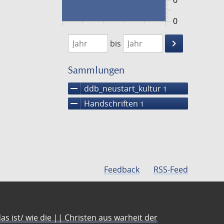
0
0
1474
1475
keyboard_arrow_right
bis
Suche
einschränke
Sammlungen
remove
ddb_neustart_kultur
1
remove
Handschriften
1
Feedback
RSS-Feed
s ist/ wie die || Christen aus warheit der