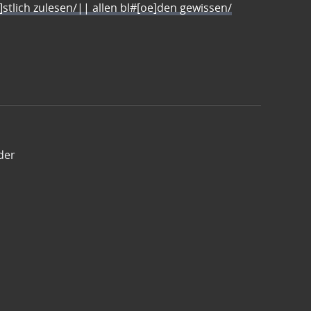
e]stlich zulesen/|| allen bl#[oe]den gewissen/
der