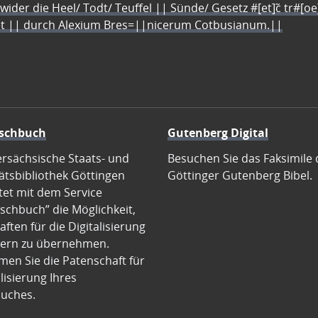
 wider die Heel/ Todt/ Teuffel || Sünde/ Gesetz #[et]c̃ tr#[o
let || durch Alexium Bres=||nicerum Cotbusianum.||
schbuch
Gutenberg Digital
ersächsische Staats- und
Besuchen Sie das Faksimile 
ätsbibliothek Göttingen
Göttinger Gutenberg Bibel.
tet mit dem Service
schbuch” die Möglichkeit,
ften für die Digitalisierung
ern zu übernehmen.
en Sie die Patenschaft für
alisierung Ihres
uches.