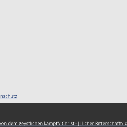
nschutz
n dem geystlichen kampff/ Christ=||licher Ritterschafft/ da