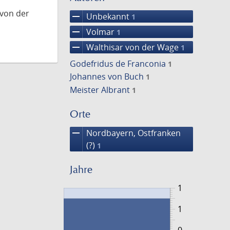
 von der
remove
Unbekannt
1
remove
Volmar
1
remove
Walthisar von der Wage
1
Godefridus de Franconia
1
Johannes von Buch
1
Meister Albrant
1
Orte
remove
Nordbayern, Ostfranken
(?)
1
Jahre
1
1