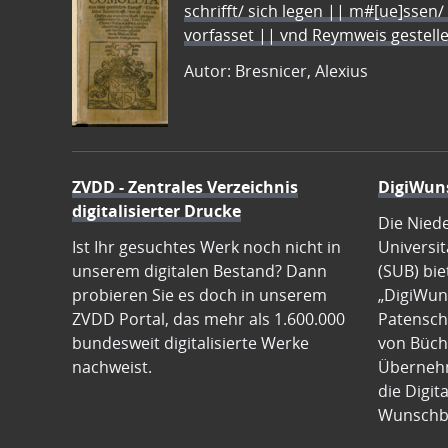
schrifft/ sich legen || m#[ue]ssen/
vorfasset || vnd Reymweis gestel
Autor: Bresnicer, Alexius
ZVDD - Zentrales Verzeichnis
DigiWun
digitalisierter Drucke
Die Nied
Ist Ihr gesuchtes Werk noch nicht in
Universit
unserem digitalen Bestand? Dann
(SUB) bie
probieren Sie es doch in unserem
„DigiWun
ZVDD Portal, das mehr als 1.600.000
Patenscha
bundesweit digitalisierte Werke
von Büch
nachweist.
Übernehm
die Digit
Wunschb