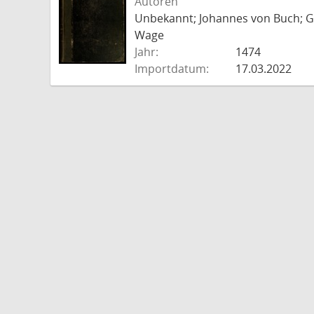
Autoren
Unbekannt; Johannes von Buch; Go
Wage
Jahr:
1474
Importdatum:
17.03.2022