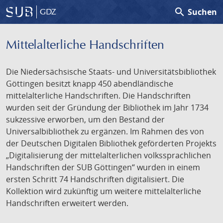
search
Suchen
GDZ
Mittelalterliche Handschriften
Die Niedersächsische Staats- und Universitätsbibliothek
Göttingen besitzt knapp 450 abendländische
mittelalterliche Handschriften. Die Handschriften
wurden seit der Gründung der Bibliothek im Jahr 1734
sukzessive erworben, um den Bestand der
Universalbibliothek zu ergänzen. Im Rahmen des von
der Deutschen Digitalen Bibliothek geförderten Projekts
„Digitalisierung der mittelalterlichen volkssprachlichen
Handschriften der SUB Göttingen“ wurden in einem
ersten Schritt 74 Handschriften digitalisiert. Die
Kollektion wird zukünftig um weitere mittelalterliche
Handschriften erweitert werden.