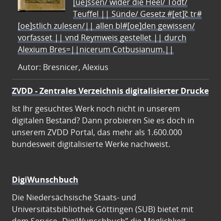
[ue]ssen/ wider die Heel/ Todt/
Teuffel || Sünde/ Gesetz #[et]c̃ tr#
[oe]stlich zulesen/|| allen bl#[oe]den gewissen/
vorfasset || vnd Reymweis gestellet || durch
Alexium Bres=||nicerum Cotbusianum.||
Autor: Bresnicer, Alexius
ZVDD - Zentrales Verzeichnis digitalisierter Drucke
Ist Ihr gesuchtes Werk noch nicht in unserem
digitalen Bestand? Dann probieren Sie es doch in
unserem ZVDD Portal, das mehr als 1.600.000
bundesweit digitalisierte Werke nachweist.
DigiWunschbuch
Die Niedersächsische Staats- und
Universitätsbibliothek Göttingen (SUB) bietet mit