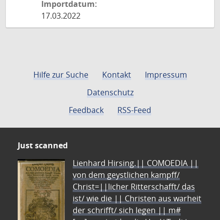
Importdatum:
17.03.2022
Hilfe zur Suche
Kontakt
Impressum
Datenschutz
Feedback
RSS-Feed
Just scanned
Lienhard Hirsing.|| COMOEDIA ||
von dem geystlichen kampff/
Christ=||licher Ritterschafft/ das
ist/ wie die || Christen aus warheit
der schrifft/ sich legen || m#