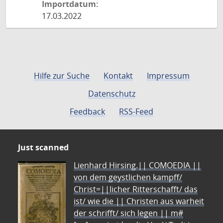
Importdatum:
17.03.2022
Hilfe zur Suche
Kontakt
Impressum
Datenschutz
Feedback
RSS-Feed
Just scanned
Lienhard Hirsing.|| COMOEDIA ||
von dem geystlichen kampff/
Christ=||licher Ritterschafft/ das
ist/ wie die || Christen aus warheit
der schrifft/ sich legen || m#