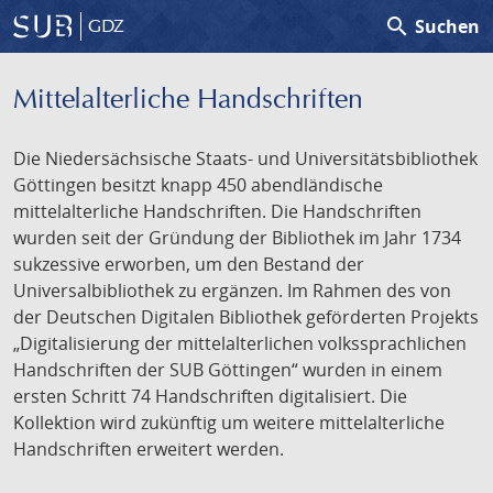
search
Suchen
GDZ
Mittelalterliche Handschriften
Die Niedersächsische Staats- und Universitätsbibliothek
Göttingen besitzt knapp 450 abendländische
mittelalterliche Handschriften. Die Handschriften
wurden seit der Gründung der Bibliothek im Jahr 1734
sukzessive erworben, um den Bestand der
Universalbibliothek zu ergänzen. Im Rahmen des von
der Deutschen Digitalen Bibliothek geförderten Projekts
„Digitalisierung der mittelalterlichen volkssprachlichen
Handschriften der SUB Göttingen“ wurden in einem
ersten Schritt 74 Handschriften digitalisiert. Die
Kollektion wird zukünftig um weitere mittelalterliche
Handschriften erweitert werden.