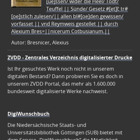
[ue]ssen/ wider die Heel/ Todt/
Teuffel || Sünde/ Gesetz #[et]c̃ tr#
[oe]stlich zulesen/|| allen bl#[oe]den gewissen/
vorfasset || vnd Reymweis gestellet || durch
Alexium Bres=||nicerum Cotbusianum.||
Autor: Bresnicer, Alexius
ZVDD - Zentrales Verzeichnis digitalisierter Drucke
Ist Ihr gesuchtes Werk noch nicht in unserem
digitalen Bestand? Dann probieren Sie es doch in
unserem ZVDD Portal, das mehr als 1.600.000
bundesweit digitalisierte Werke nachweist.
DigiWunschbuch
Die Niedersächsische Staats- und
Universitätsbibliothek Göttingen (SUB) bietet mit