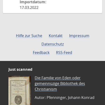
Importdatum:
17.03.2022
Hilfe zur Suche
Kontakt
Impressum
Datenschutz
Feedback
RSS-Feed
Just scanned
Die Familie von Eden oder
gemeinnüzige Bibliothek des
Christianism
Autor: Pfenninger, Johann Konrad