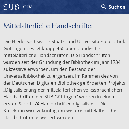
search
Suchen
GDZ
Mittelalterliche Handschriften
Die Niedersächsische Staats- und Universitätsbibliothek
Göttingen besitzt knapp 450 abendländische
mittelalterliche Handschriften. Die Handschriften
wurden seit der Gründung der Bibliothek im Jahr 1734
sukzessive erworben, um den Bestand der
Universalbibliothek zu ergänzen. Im Rahmen des von
der Deutschen Digitalen Bibliothek geförderten Projekts
„Digitalisierung der mittelalterlichen volkssprachlichen
Handschriften der SUB Göttingen“ wurden in einem
ersten Schritt 74 Handschriften digitalisiert. Die
Kollektion wird zukünftig um weitere mittelalterliche
Handschriften erweitert werden.