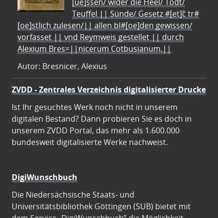
[ue]ssen/ wider die Heel/ Todt/
Teuffel || Sünde/ Gesetz #[et]c̃ tr#
[oe]stlich zulesen/|| allen bl#[oe]den gewissen/
vorfasset || vnd Reymweis gestellet || durch
Alexium Bres=||nicerum Cotbusianum.||
Autor: Bresnicer, Alexius
ZVDD - Zentrales Verzeichnis digitalisierter Drucke
Ist Ihr gesuchtes Werk noch nicht in unserem
digitalen Bestand? Dann probieren Sie es doch in
unserem ZVDD Portal, das mehr als 1.600.000
bundesweit digitalisierte Werke nachweist.
DigiWunschbuch
Die Niedersächsische Staats- und
Universitätsbibliothek Göttingen (SUB) bietet mit