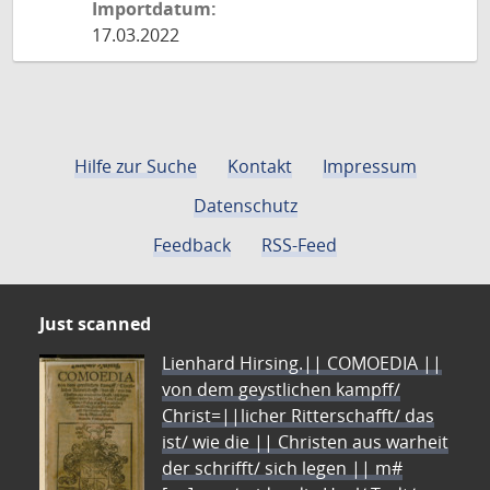
Importdatum:
17.03.2022
Hilfe zur Suche
Kontakt
Impressum
Datenschutz
Feedback
RSS-Feed
Just scanned
Lienhard Hirsing.|| COMOEDIA ||
von dem geystlichen kampff/
Christ=||licher Ritterschafft/ das
ist/ wie die || Christen aus warheit
der schrifft/ sich legen || m#