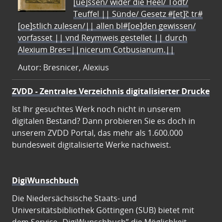
[ue]ssen/ wider die Heel/ Todt/
Teuffel || Sünde/ Gesetz #[et]c̃ tr#
[oe]stlich zulesen/|| allen bl#[oe]den gewissen/
vorfasset || vnd Reymweis gestellet || durch
Alexium Bres=||nicerum Cotbusianum.||
Autor: Bresnicer, Alexius
ZVDD - Zentrales Verzeichnis digitalisierter Drucke
Ist Ihr gesuchtes Werk noch nicht in unserem
digitalen Bestand? Dann probieren Sie es doch in
unserem ZVDD Portal, das mehr als 1.600.000
bundesweit digitalisierte Werke nachweist.
DigiWunschbuch
Die Niedersächsische Staats- und
Universitätsbibliothek Göttingen (SUB) bietet mit