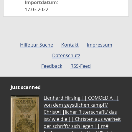
Importdatum:
17.03.2022
Hilfe zur Suche
Kontakt
Impressum
Datenschutz
Feedback
RSS-Feed
Just scanned
Lienhard Hirsing.|| COMOEDIA ||
von dem geystlichen kampff/
Christ=||licher Ritterschafft/ das
ist/ wie die || Christen aus warheit
der schrifft/ sich legen || m#