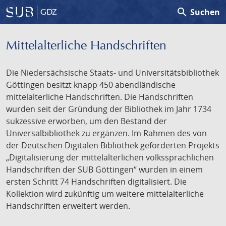
search
Suchen
GDZ
Mittelalterliche Handschriften
Die Niedersächsische Staats- und Universitätsbibliothek
Göttingen besitzt knapp 450 abendländische
mittelalterliche Handschriften. Die Handschriften
wurden seit der Gründung der Bibliothek im Jahr 1734
sukzessive erworben, um den Bestand der
Universalbibliothek zu ergänzen. Im Rahmen des von
der Deutschen Digitalen Bibliothek geförderten Projekts
„Digitalisierung der mittelalterlichen volkssprachlichen
Handschriften der SUB Göttingen“ wurden in einem
ersten Schritt 74 Handschriften digitalisiert. Die
Kollektion wird zukünftig um weitere mittelalterliche
Handschriften erweitert werden.