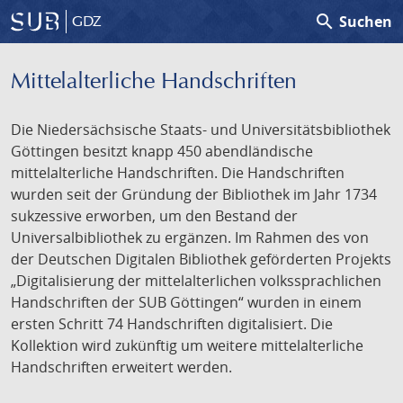
search
Suchen
GDZ
Mittelalterliche Handschriften
Die Niedersächsische Staats- und Universitätsbibliothek
Göttingen besitzt knapp 450 abendländische
mittelalterliche Handschriften. Die Handschriften
wurden seit der Gründung der Bibliothek im Jahr 1734
sukzessive erworben, um den Bestand der
Universalbibliothek zu ergänzen. Im Rahmen des von
der Deutschen Digitalen Bibliothek geförderten Projekts
„Digitalisierung der mittelalterlichen volkssprachlichen
Handschriften der SUB Göttingen“ wurden in einem
ersten Schritt 74 Handschriften digitalisiert. Die
Kollektion wird zukünftig um weitere mittelalterliche
Handschriften erweitert werden.