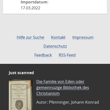
Importdatum:
17.03.2022
Hilfe zur Suche
Kontakt
Impressum
Datenschutz
Feedback
RSS-Feed
Just scanned
Die Familie von Eden oder
gemeinnüzige Bibliothek des
Christianism
Autor: Pfenninger, Johann Konrad