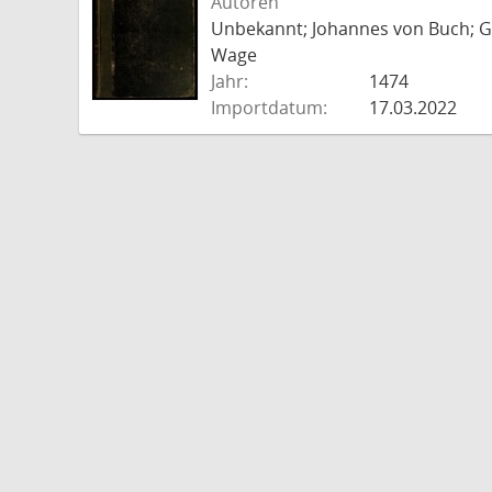
Autoren
Unbekannt; Johannes von Buch; Go
Wage
Jahr:
1474
Importdatum:
17.03.2022