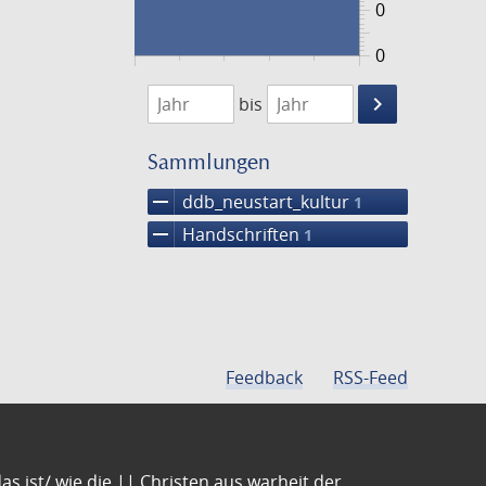
0
0
1474
1475
keyboard_arrow_right
bis
Suche
einschränke
Sammlungen
remove
ddb_neustart_kultur
1
remove
Handschriften
1
Feedback
RSS-Feed
s ist/ wie die || Christen aus warheit der