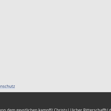
nschutz
n dem geystlichen kampff/ Christ=||licher Ritterschafft/ da