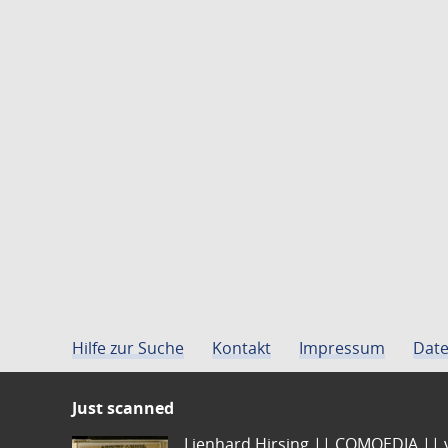
Hilfe zur Suche
Kontakt
Impressum
Date
Just scanned
Lienhard Hirsing.|| COMOEDIA || vo