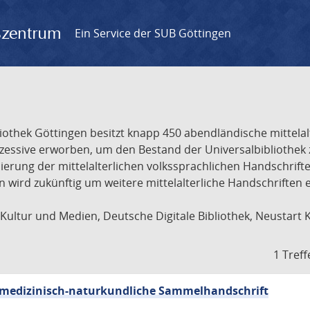
gszentrum
Ein Service der SUB Göttingen
liothek Göttingen besitzt knapp 450 abendländische mittela
ukzessive erworben, um den Bestand der Universalbibliothe
lisierung der mittelalterlichen volkssprachlichen Handschri
ion wird zukünftig um weitere mittelalterliche Handschriften
ultur und Medien, Deutsche Digitale Bibliothek, Neustart 
1 Treff
sch-medizinisch-naturkundliche Sammelhandschrift