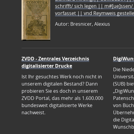
schrifft/ sich legen || m#[ue]ssen/
vorfasset || vnd Reymweis gestel
Autor: Bresnicer, Alexius
ZVDD - Zentrales Verzeichnis
DigiWun
digitalisierter Drucke
Die Nied
Ist Ihr gesuchtes Werk noch nicht in
Universit
unserem digitalen Bestand? Dann
(SUB) bie
probieren Sie es doch in unserem
„DigiWun
ZVDD Portal, das mehr als 1.600.000
Patenscha
bundesweit digitalisierte Werke
von Büch
nachweist.
Übernehm
die Digit
Wunschb