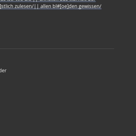
e]stlich zulesen/|| allen bl#[oe]den gewissen/
der