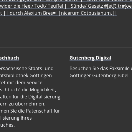
 wider die Heel/ Todt/ Teuffel || Sünde/ Gesetz #[et]c̃ tr#[o
let || durch Alexium Bres=||nicerum Cotbusianum.||
schbuch
Gutenberg Digital
ersächsische Staats- und
Besuchen Sie das Faksimile 
ätsbibliothek Göttingen
Göttinger Gutenberg Bibel.
tet mit dem Service
schbuch” die Möglichkeit,
ften für die Digitalisierung
ern zu übernehmen.
en Sie die Patenschaft für
alisierung Ihres
uches.