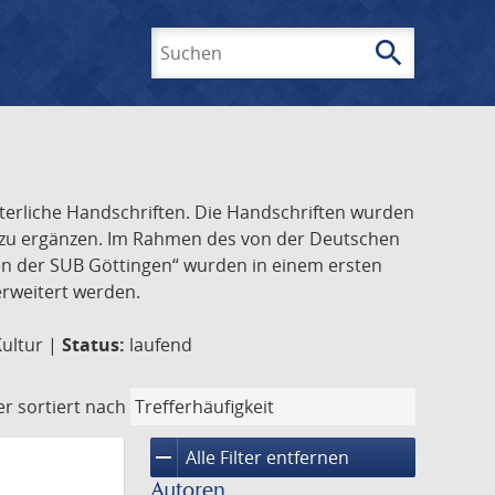
search
Suchen
lterliche Handschriften. Die Handschriften wurden
k zu ergänzen. Im Rahmen des von der Deutschen
ften der SUB Göttingen“ wurden in einem ersten
 erweitert werden.
Kultur |
Status:
laufend
er
sortiert nach
remove
Alle Filter entfernen
Autoren