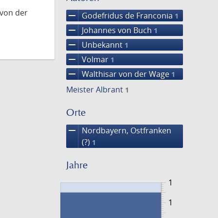
 von der
remove
Godefridus de Franconia
1
remove
Johannes von Buch
1
remove
Unbekannt
1
remove
Volmar
1
remove
Walthisar von der Wage
1
Meister Albrant
1
Orte
remove
Nordbayern, Ostfranken
(?)
1
Jahre
1
1